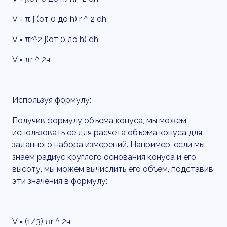
V = π ∫ (от 0 до h) r ^ 2 dh
V = πr^2 ∫(от 0 до h) dh
V = πr ^ 2ч
Используя формулу:
Получив формулу объема конуса, мы можем
использовать ее для расчета объема конуса для
заданного набора измерений. Например, если мы
знаем радиус круглого основания конуса и его
высоту, мы можем вычислить его объем, подставив
эти значения в формулу:
V = (1/3) πr ^ 2ч