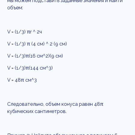
мы можем подставить заданные значения и найти
объем:
V = (1/3) πr ^ 2ч
V = (1/3) π (4 см) ^ 2 (9 см)
V = (1/3)π(16 см^2)(9 см)
V = (1/3)π(144 см^3)
V = 48π см^3
Следовательно, объем конуса равен 48π
кубических сантиметров.