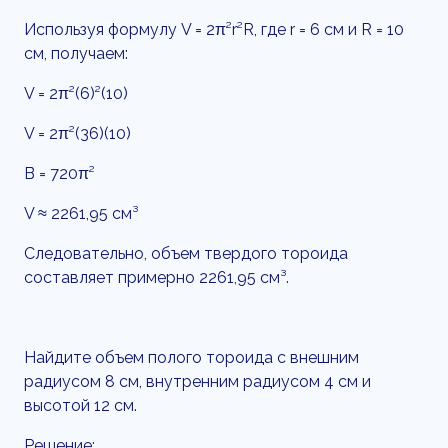
Используя формулу V = 2π²r²R, где r = 6 см и R = 10
см, получаем:
V = 2π²(6)²(10)
V = 2π²(36)(10)
В = 720π²
V ≈ 2261,95 см³
Следовательно, объем твердого тороида
составляет примерно 2261,95 см³.
Найдите объем полого тороида с внешним
радиусом 8 см, внутренним радиусом 4 см и
высотой 12 см.
Решение: