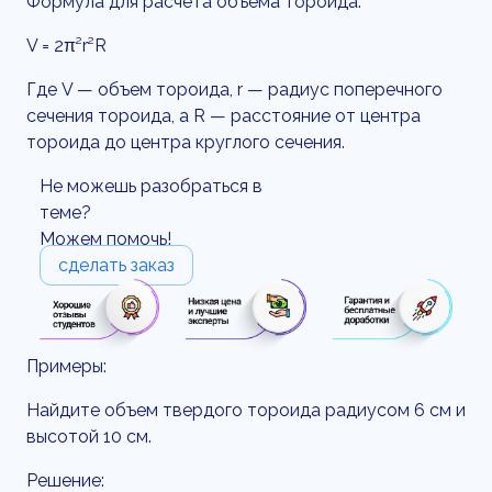
Формула для расчета объема тороида:
V = 2π²r²R
Где V — объем тороида, r — радиус поперечного
сечения тороида, а R — расстояние от центра
тороида до центра круглого сечения.
Не можешь разобраться в
теме?
Можем помочь!
сделать заказ
Примеры:
Найдите объем твердого тороида радиусом 6 см и
высотой 10 см.
Решение: