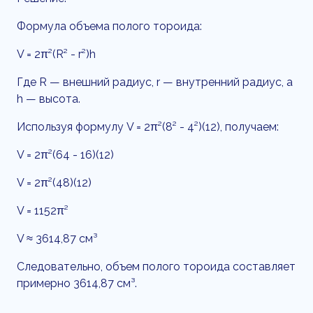
Формула объема полого тороида:
V = 2π²(R² - r²)h
Где R — внешний радиус, r — внутренний радиус, а
h — высота.
Используя формулу V = 2π²(8² - 4²)(12), получаем:
V = 2π²(64 - 16)(12)
V = 2π²(48)(12)
V = 1152π²
V ≈ 3614,87 см³
Следовательно, объем полого тороида составляет
примерно 3614,87 см³.