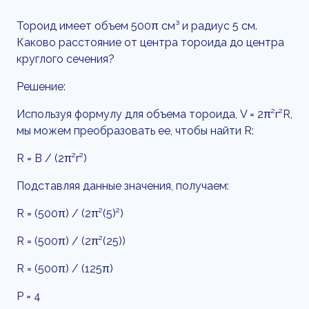
Тороид имеет объем 500π см³ и радиус 5 см.
Каково расстояние от центра тороида до центра
круглого сечения?
Решение:
Используя формулу для объема тороида, V = 2π²r²R,
мы можем преобразовать ее, чтобы найти R:
R = В / (2π²r²)
Подставляя данные значения, получаем:
R = (500π) / (2π²(5)²)
R = (500π) / (2π²(25))
R = (500π) / (125π)
Р = 4