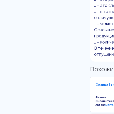
… – это с
… – штатн
его имуще
… – являе
Основные
продукции
… – колич
В течение
отпущенно
Похожи
Физика | 1
Физика
Онлайн тес
Автор:
Majya