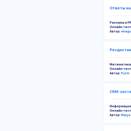
Ответы на
Реклама и P
Онлайн тес
Автор:
ekag
Росдистан
Математика
Онлайн тес
Автор:
Pyotr
CRM-систе
Информацио
Онлайн тес
Автор:
Majya