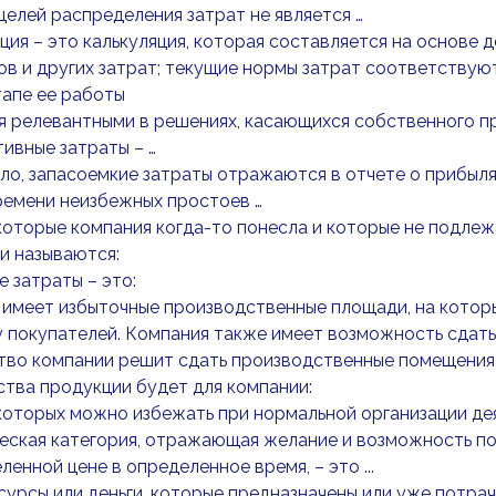
целей распределения затрат не является …
яция – это калькуляция, которая составляется на основе
ов и других затрат; текущие нормы затрат соответству
тапе ее работы
я релевантными в решениях, касающихся собственного п
ивные затраты – …
ло, запасоемкие затраты отражаются в отчете о прибыля
ремени неизбежных простоев …
 которые компания когда-то понесла и которые не подл
и называются:
 затраты – это:
 имеет избыточные производственные площади, на кото
 покупателей. Компания также имеет возможность сдать 
во компании решит сдать производственные помещения в
тва продукции будет для компании:
которых можно избежать при нормальной организации де
еская категория, отражающая желание и возможность по
ленной цене в определенное время, – это ...
есурсы или деньги, которые предназначены или уже потра