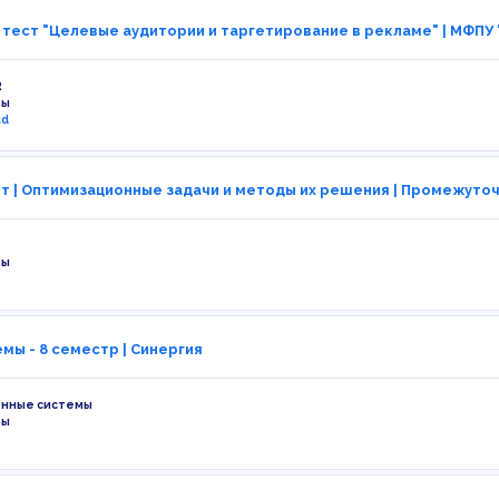
 тест "Целевые аудитории и таргетирование в рекламе" | МФПУ 
R
ты
ud
т | Оптимизационные задачи и методы их решения | Промежуточн
ты
мы - 8 семестр | Синергия
нные системы
ты