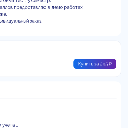
говый тест. 5 семестр.
баллов предоставляю в демо работах.
же.
ивидуальный заказ.
Купить за 295 ₽
 учета …