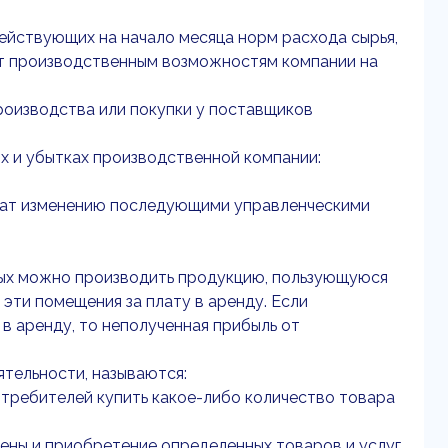
 действующих на начало месяца норм расхода сырья,
ют производственным возможностям компании на
роизводства или покупки у поставщиков
х и убытках производственной компании:
ежат изменению последующими управленческими
рых можно производить продукцию, пользующуюся
эти помещения за плату в аренду. Если
 аренду, то неполученная прибыль от
ятельности, называются:
требителей купить какое-либо количество товара
чены и приобретение определенных товаров и услуг.