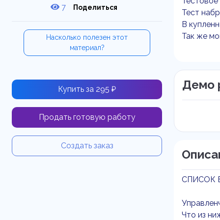
Тестовое 
7
Поделиться
Тест набр
В купленн
Так же мо
Насколько полезен этот
материал?
Демо 
Купить за 295 ₽
Продать готовую работу
Создать заказ
Описа
СПИСОК 
Управленч
Что из ни