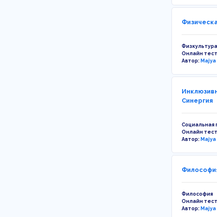
Физическая
Физкультура
Онлайн тес
Автор:
Majya
Инклюзивн
Синергия
Социальная 
Онлайн тес
Автор:
Majya
Философия
Философия
Онлайн тес
Автор:
Majya