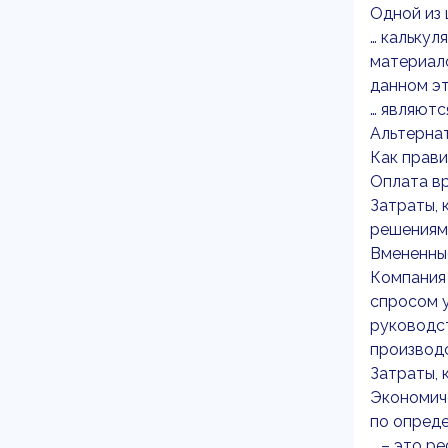
Одной из 
… калькул
материал
данном э
… являютс
Альтернат
Как прави
Оплата в
Затраты,
решениям
Вмененные
Компания
спросом у
руководст
производс
Затраты, 
Экономич
по опреде
… – это р