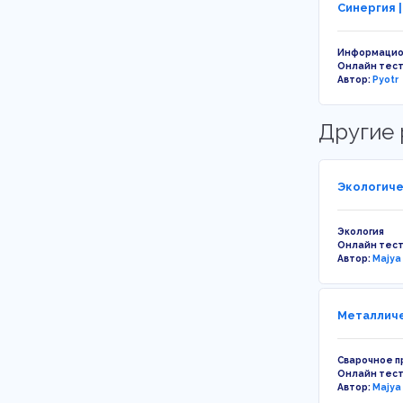
Синергия 
Информацио
Онлайн тес
Автор:
Pyotr
Другие 
Экологиче
Экология
Онлайн тес
Автор:
Majya
Металличе
Сварочное п
Онлайн тес
Автор:
Majya