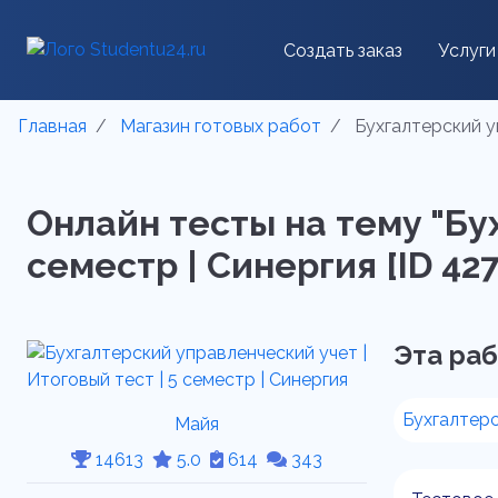
Создать заказ
Услуги
Главная
Магазин готовых работ
Бухгалтерский уп
Онлайн тесты на тему "Бу
семестр | Синергия [ID 427
Эта раб
Бухгалтерс
Майя
14613
5.0
614
343