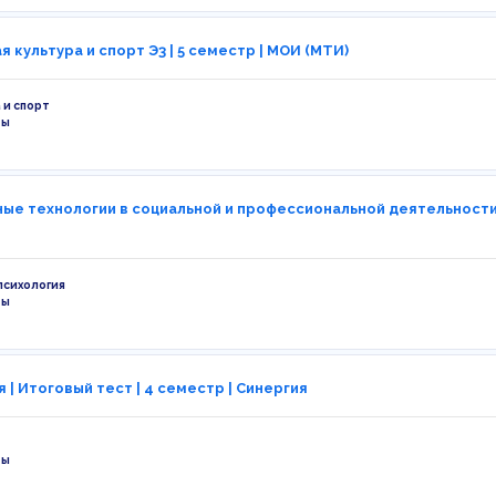
 культура и спорт Э3 | 5 семестр | МОИ (МТИ)
 и спорт
ты
ые технологии в социальной и профессиональной деятельности,
психология
ты
 | Итоговый тест | 4 семестр | Синергия
ты