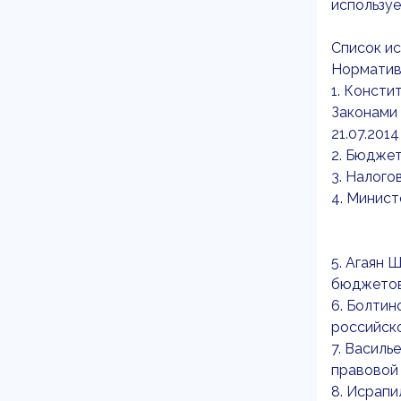
используе
Список и
Норматив
1. Консти
Законами 
21.07.201
2. Бюджет
3. Налого
4. Минис
5. Агаян 
бюджетов 
6. Болтин
российског
7. Василь
правовой 
8. Исрапи