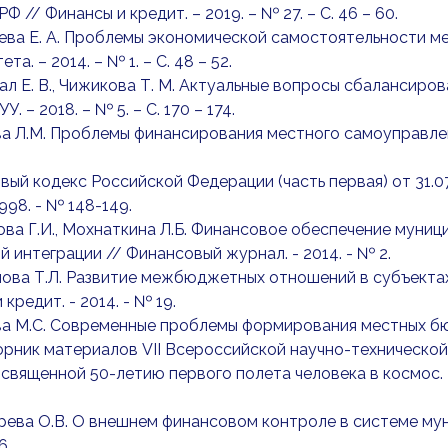
Ф // Финансы и кредит. – 2019. – № 27. – С. 46 – 60.
ева Е. А. Проблемы экономической самостоятельности 
та. – 2014. – № 1. – С. 48 – 52.
ал Е. В., Чижикова Т. М. Актуальные вопросы сбалансир
У. – 2018. – № 5. – С. 170 – 174.
ва Л.М. Проблемы финансирования местного самоуправлени
овый кодекс Российской Федерации (часть первая) от 31.07
1998. - № 148-149.
ова Г.И., Мохнаткина Л.Б. Финансовое обеспечение муни
й интеграции // Финансовый журнал. - 2014. - № 2.
лова Т.Л. Развитие межбюджетных отношений в субъект
кредит. - 2014. - № 19.
ова М.С. Современные проблемы формирования местных б
орник материалов VII Всероссийской научно-техническо
освященной 50-летию первого полета человека в космос.
рева О.В. О внешнем финансовом контроле в системе мун
6.