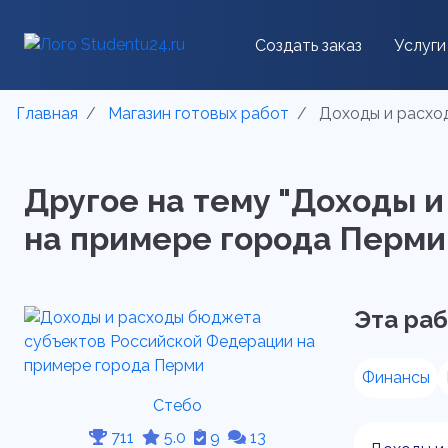
Создать заказ
Услуги
Главная
Магазин готовых работ
Доходы и расхо
Другое на тему "Доходы 
на примере города Перми [
Эта раб
Финансы
Стебо
711
5.0
9
13