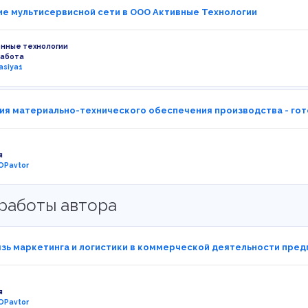
е мультисервисной сети в ООО Активные Технологии
нные технологии
работа
asiya1
ия материально-технического обеспечения производства - гот
я
OPavtor
работы автора
зь маркетинга и логистики в коммерческой деятельности пред
я
OPavtor