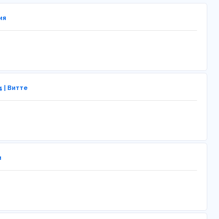
ия
 | Витте
и