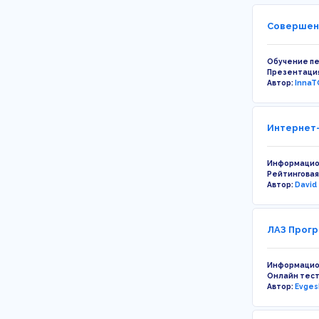
Совершенс
Обучение п
Презентаци
Автор:
InnaT
Интернет-
Информацио
Рейтинговая
Автор:
David
ЛАЗ Прогр
Информацио
Онлайн тес
Автор:
Evges