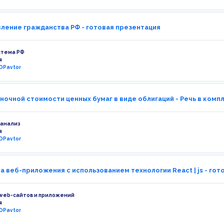
ление гражданства РФ - готовая презентация
стема РФ
я
OPavtor
ночной стоимости ценных бумаг в виде облигаций - Речь в комп
 анализ
я
OPavtor
а веб-приложения с использованием технологии React | js - гот
web-сайтов и приложений
я
OPavtor