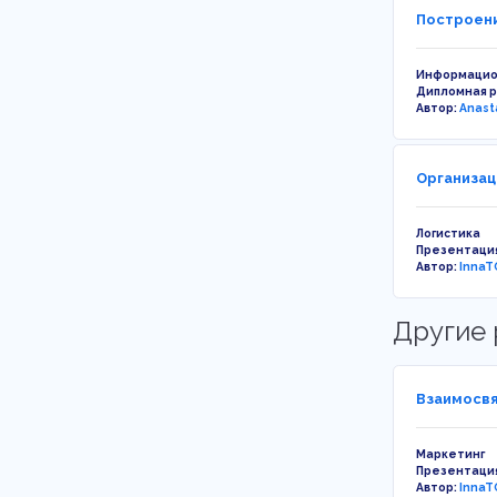
Построени
Информацио
Дипломная 
Автор:
Anast
Организац
Логистика
Презентаци
Автор:
InnaT
Другие 
Взаимосвя
Маркетинг
Презентаци
Автор:
InnaT