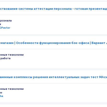
твование системы аттестации персонала - готовая презентац
ерсонала
я
OPavtor
магазин | Особенности функционирования бэк-офиса | Вариант 4
нные технологии
 работа
аммные комплексы решения интеллектуальных задач тест МАс
нные технологии
ты
ha