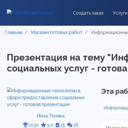
Создать заказ
Услуги
Главная
Магазин готовых работ
Информационные 
Презентация на тему "Ин
социальных услуг - готова
Эта раб
Информаци
Инна Тонева
1130
5.0
15
16