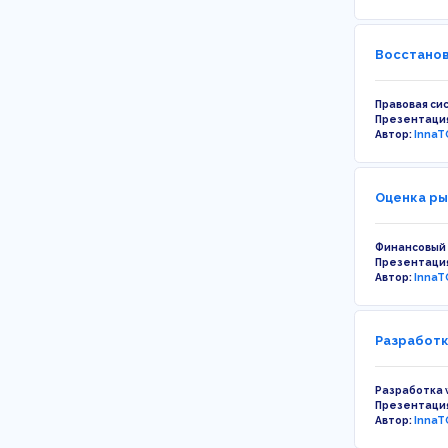
Восстанов
Правовая си
Презентаци
Автор:
InnaT
Оценка ры
Финансовый
Презентаци
Автор:
InnaT
Разработк
Разработка 
Презентаци
Автор:
InnaT