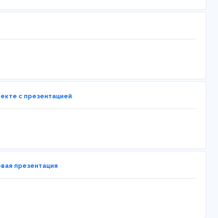
лекте с презентацией
овая презентация