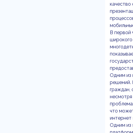
качество 
презентац
процессов
мобильны
В первой 
широкого 
многодетн
показывае
государст
предоста
Одним из
решений. 
граждан, 
несмотря 
проблемах
что может
интернет 
Одним из 
платформа