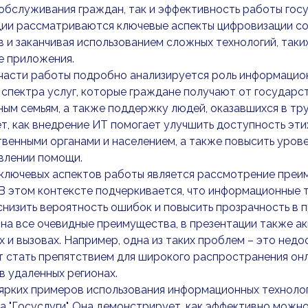
обслуживания граждан, так и эффективность работы гос
ии рассматриваются ключевые аспекты цифровизации со
 и заканчивая использованием сложных технологий, таки
е приложения.
части работы подробно анализируется роль информацион
спектра услуг, которые граждане получают от государс
ым семьям, а также поддержку людей, оказавшихся в тр
т, как внедрение ИТ помогает улучшить доступность эти
венными органами и населением, а также повысить уров
влении помощи.
 ключевых аспектов работы является рассмотрение преи
В этом контексте подчеркивается, что информационные 
снизить вероятность ошибок и повысить прозрачность в 
на все очевидные преимущества, в презентации также 
 и вызовах. Например, одна из таких проблем – это недо
 стать препятствием для широкого распространения онл
в удаленных регионах.
ярких примеров использования информационных технолог
 "Госуслуги". Она демонстрирует, как эффективно можн