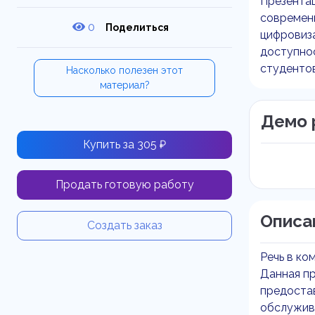
Презентац
современ
0
Поделиться
цифровиза
доступнос
студентов
Насколько полезен этот
материал?
Демо 
Купить за 305 ₽
Продать готовую работу
Описа
Создать заказ
Речь в ко
Данная пр
предостав
обслужив