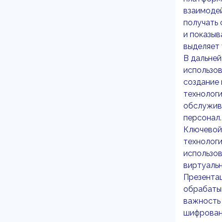
взаимодей
получать 
и показыв
выделяет 
В дальней
использов
создание 
технологи
обслужива
персонал.
Ключевой
технологи
использов
виртуальн
Презентац
обрабатыв
важность
шифрован