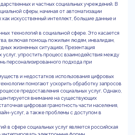
ударственных и частных социальных учреждений. В
циальной сферы, начиная от автоматизации
х как искусственный интеллект, большие данные и
ных технологий в социальной сфере. Это касается
тва, включая помощь пожилым людям, инвалидам,
удных жизненных ситуациях. Презентация
х услуг, упростить процесс взаимодействия между
ень персонализированного подхода при
муществ и недостатков использования цифровых
технологии помогают ускорить обработку запросов
процессе предоставления социальных услуг. Однако,
акцентируется внимание на существующих
статочная цифровая грамотность части населения,
айн-услуг, а также проблемы с доступом в
ий в сфере социальных услуг является российская
о интегрировать электронные формы