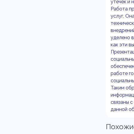
утечек и 
Работа пр
услуг. Он
техническ
внедрений
уделено в
как эти в
Презентац
социальны
обеспечен
работе го
социальн
Таким обр
информаци
связаны с
данной об
Похожи