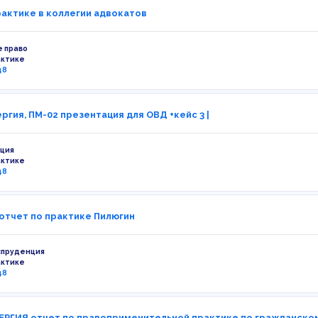
рактике в коллегии адвокатов
 право
актике
48
ргия, ПМ-02 презентация для ОВД +кейс 3 |
ция
актике
48
 отчет по практике Пилюгин
спруденция
актике
48
РГИЯ отчет по правоприменительной практике по гражданском