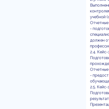
Выполнени
контролем
учебной (
Отчетные
- подгото
специалис
должен от
професси
2.4. Кейс
Подготовк
прохожде
Отчетные
- предост
обучающе
2.5. Кейс
Подготов
результат
Презентац