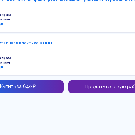
 право
актике
48
твенная практика в ООО
 право
актике
48
Купить за 840 ₽
Продать готовую ра