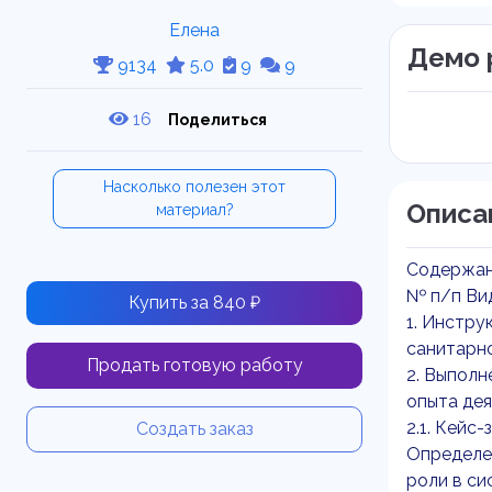
Елена
Демо 
9134
5.0
9
9
16
Поделиться
Насколько полезен этот
Описа
материал?
Содержан
№ п/п Ви
Купить за 840 ₽
1. Инстру
санитарно
Продать готовую работу
2. Выполн
опыта дея
2.1. Кейс-
Создать заказ
Определен
роли в си