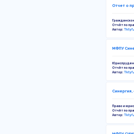
Отчет о п
Гражданское
Отчёт по пр
Автор:
Tktyf
МФПУ Сине
Юриспруден
Отчёт по пр
Автор:
Tktyf
Синергия,
Право и юри
Отчёт по пр
Автор:
Tktyf
МФПУ СИНЕ