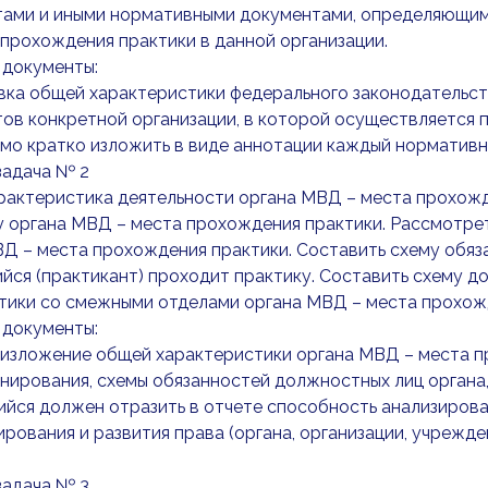
тами и иными нормативными документами, определяющим
прохождения практики в данной организации.
 документы:
вка общей характеристики федерального законодательст
ов конкретной организации, в которой осуществляется 
о кратко изложить в виде аннотации каждый нормативный
-задача № 2
актеристика деятельности органа МВД – места прохожд
 органа МВД – места прохождения практики. Рассмотрет
Д – места прохождения практики. Составить схему обяз
ся (практикант) проходит практику. Составить схему 
тики со смежными отделами органа МВД – места прохож
 документы:
 изложение общей характеристики органа МВД – места пр
нирования, схемы обязанностей должностных лиц органа
йся должен отразить в отчете способность анализиров
рования и развития права (органа, организации, учрежде
-задача № 3