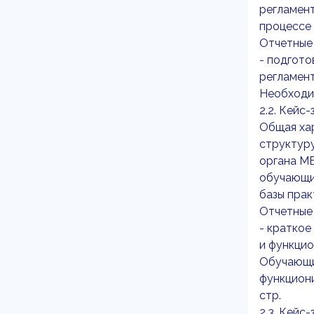
регламен
процессе 
Отчетные
- подгото
регламент
Необходим
2.2. Кейс
Общая хар
структуру
органа МВ
обучающий
базы прак
Отчетные
- краткое
и функцио
Обучающи
функциони
стр.
2.3. Кейс