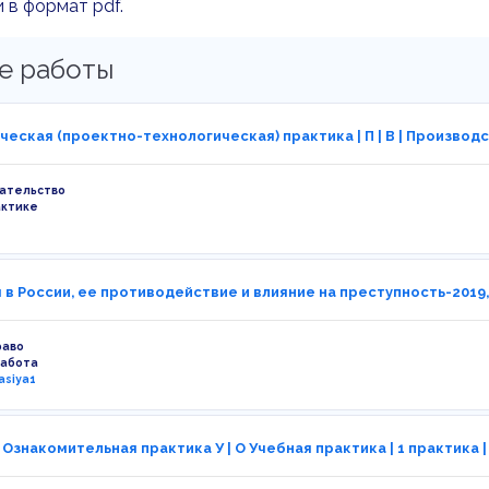
 в формат pdf.
е работы
еская (проектно-технологическая) практика | П | В | Производс
ательство
актике
 в России, ее противодействие и влияние на преступность-2019,
раво
работа
asiya1
 Ознакомительная практика У | О Учебная практика | 1 практика |