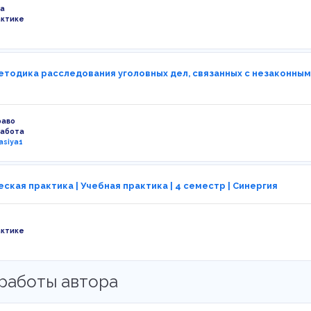
а
актике
етодика расследования уголовных дел, связанных с незаконны
раво
работа
asiya1
ская практика | Учебная практика | 4 семестр | Синергия
актике
работы автора