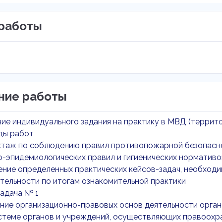
работы
ние работы
ие индивидуального задания на практику в МВД (террит
ды работ
ктаж по соблюдению правил противопожарной безопаснос
-эпидемиологических правил и гигиенических нормативо
ение определенных практических кейсов-задач, необходимы
тельности по итогам ознакомительной практики
задача № 1
ие организационно-правовых основ деятельности органа
стеме органов и учреждений, осуществляющих правоохра