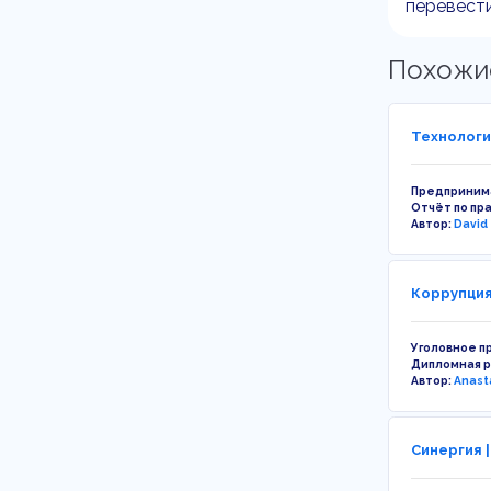
перевести
Похожи
Технологич
Предприним
Отчёт по пр
Автор:
David
Коррупция
Уголовное п
Дипломная 
Автор:
Anast
Синергия |