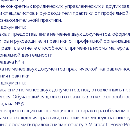
е конкретных юридических, управленческих и других зад
 специалистов и руководителя практики от профильной 
ознакомительной) практики.
 документы:
вка и предоставление не менее двух документов, оформ
тов и руководителя практики от профильной организаци
разить в отчете способность применять нормы материал
ональной деятельности.
-задача № 4
а не менее двух документов практической направленност
ния практики.
 документы:
авление не менее двух документов, подготовленных в пр
гося. Обучающийся должен отразить в отчете способнос
-задача № 5
ить презентацию информационного характера объемом 
ам прохождения практики, отразив все вышеуказанные пу
ию оформить приложением к отчету в Microsoft PowerPo