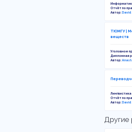
Информатик
Отчёт по пр
Автор:
David
ТЮМГУ | М
веществ
Уголовное п
Дипломная 
Автор:
Anast
Переводче
Лингвистика
Отчёт по пр
Автор:
David
Другие 