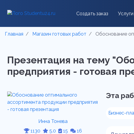
Создать заказ
Услуги
Главная
Магазин готовых работ
Обоснование опт
Презентация на тему "Об
предприятия - готовая пре
Эта раб
Бизнес-пл
Инна Тонева
1130
5.0
15
16