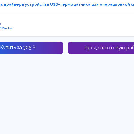
а драйвера устройства USB-термодатчика для операционной си
я
OPavtor
Купить за 305 ₽
Продать готовую ра