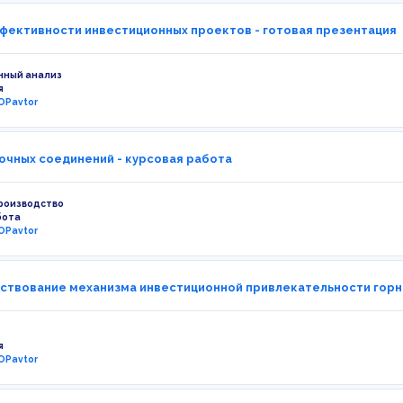
фективности инвестиционных проектов - готовая презентация
нный анализ
я
OPavtor
очных соединений - курсовая работа
роизводство
бота
OPavtor
твование механизма инвестиционной привлекательности горн
я
OPavtor