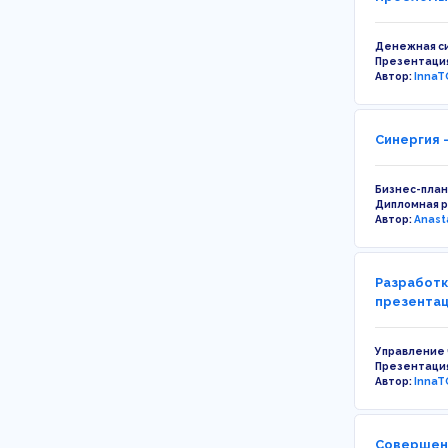
Денежная с
Презентаци
Автор:
InnaT
Синергия 
Бизнес-пла
Дипломная 
Автор:
Anast
Разработк
презента
Управление
Презентаци
Автор:
InnaT
Совершенс