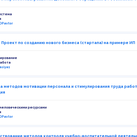
истема
я
OPavtor
- Проект по созданию нового бизнеса (стартапа) на примере ИП
нирование
работа
asiya1
а методов мотивации персонала и стимулирования труда рабо
ция
 человеческими ресурсами
я
OPavtor
твование методов контроля учебно-воспитательной деятельно