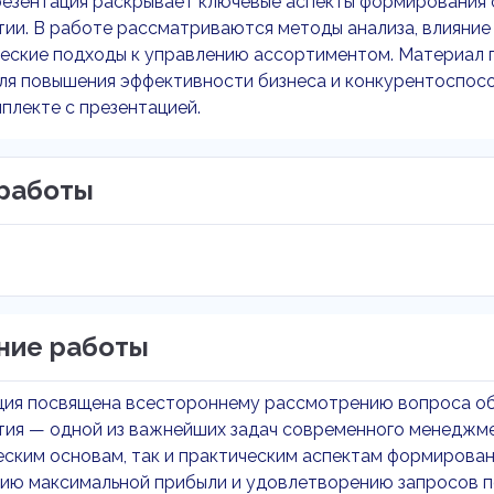
резентация раскрывает ключевые аспекты формирования 
ии. В работе рассматриваются методы анализа, влияние 
еские подходы к управлению ассортиментом. Материал п
ля повышения эффективности бизнеса и конкурентоспосо
мплекте с презентацией.
работы
ние работы
ция посвящена всестороннему рассмотрению вопроса об
ия — одной из важнейших задач современного менеджме
еским основам, так и практическим аспектам формирова
ию максимальной прибыли и удовлетворению запросов п