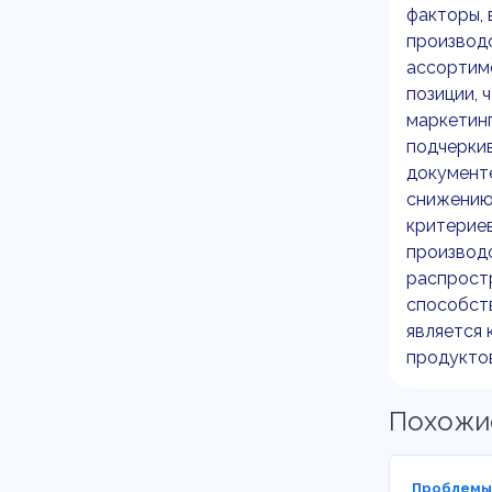
факторы, 
производ
ассортиме
позиции, 
маркетинг
подчеркив
документе
снижению
критериев
производс
распрост
способст
является 
продукто
Похожи
Проблемы 