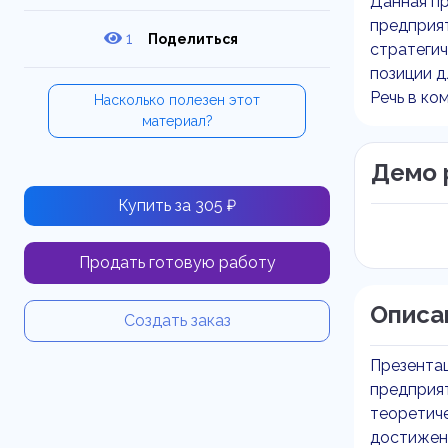
Данная п
предприят
1
Поделиться
стратегич
позиции д
Речь в ко
Насколько полезен этот
материал?
Демо 
Купить за 305 ₽
Продать готовую работу
Описа
Создать заказ
Презента
предприят
теоретич
достижен