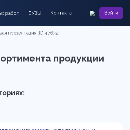
Контакты
Войти
ых работ
ВУЗЫ
ая презентация [ID 47632]
сортимента продукции
гориях: