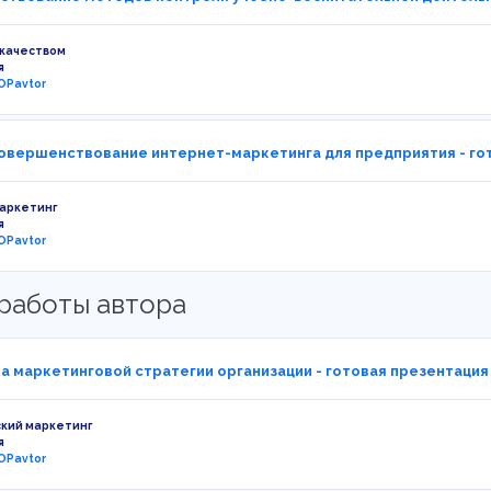
 качеством
я
OPavtor
совершенствование интернет-маркетинга для предприятия - го
аркетинг
я
OPavtor
работы автора
а маркетинговой стратегии организации - готовая презентация
кий маркетинг
я
OPavtor