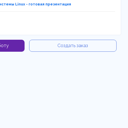
стемы Linux - готовая презентация
боту
Создать заказ