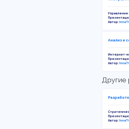
Управление
Презентаци
Автор:
InnaT
Анализ и 
Интернет-м
Презентаци
Автор:
InnaT
Другие 
Разработк
Стратегичес
Презентаци
Автор:
InnaT