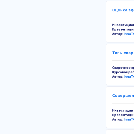
Оценка эф
Инвестицио
Презентаци
Автор:
InnaT
Типы свар
Сварочное п
Курсовая ра
Автор:
InnaT
Совершенс
Инвестиции
Презентаци
Автор:
InnaT