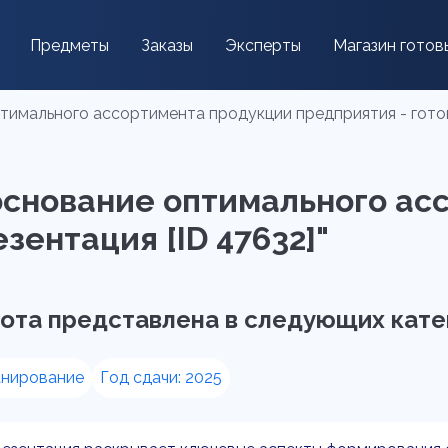
Предметы
Заказы
Эксперты
Магазин готов
имального ассортимента продукции предприятия - готов
основание оптимального ас
зентация [ID 47632]"
ота представлена в следующих кате
анирование
Год сдачи: 2025