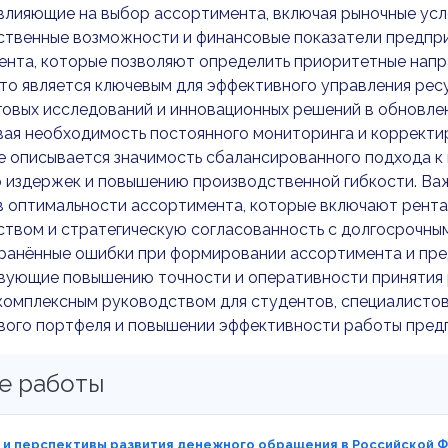
влияющие на выбор ассортимента, включая рыночные усл
ственные возможности и финансовые показатели предпри
нта, которые позволяют определить приоритетные напра
что является ключевым для эффективного управления рес
овых исследований и инновационных решений в обновле
ая необходимость постоянного мониторинга и корректир
 описывается значимость сбалансированного подхода к 
 издержек и повышению производственной гибкости. Важ
 оптимальности ассортимента, которые включают рентаб
твом и стратегическую согласованность с долгосрочны
ранённые ошибки при формировании ассортимента и пре
вующие повышению точности и оперативности принятия р
комплексным руководством для студентов, специалистов
вого портфеля и повышении эффективности работы предп
е работы
и перспективы развития денежного обращения в Российской Ф