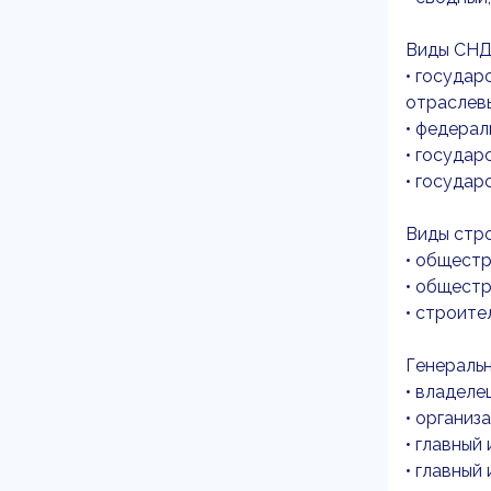
Виды СНД
• государ
отраслев
• федерал
• государ
• государ
Виды стр
• общест
• общест
• строите
Генеральн
• владеле
• организ
• главный
• главный