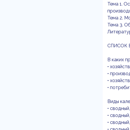
Тема 1. О
производ
Тема 2. М
Тема 3. О
Литерату
СПИСОК 
В каких п
• хозяйст
• произв
• хозяйст
• потреби
Виды кале
• сводный
• сводный
• сводный
• сводный