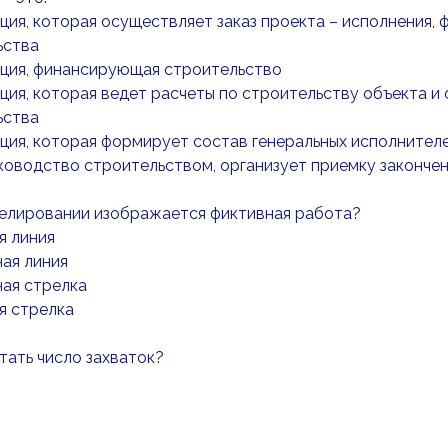
ация, которая осуществляет заказ проекта – исполнения,
ьства
ация, финансирующая строительство
ация, которая ведет расчеты по строительству объекта и
ьства
ация, которая формирует состав генеральных исполнител
оводство строительством, организует приемку законче
делировании изображается фиктивная работа?
я линия
ная линия
ная стрелка
я стрелка
тать число захваток?