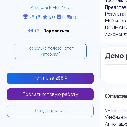
Тест был 
Представл
Aleksandr HelpVuz
Результат
7646
5.0
0
15
Мой итого
ВНИМАНИЕ
12
Поделиться
рекоменду
Насколько полезен этот
Демо 
материал?
Купить за 288 ₽
Продать готовую работу
Описа
УЧЕБНЫЕ
Создать заказ
Учебные 
Аннотаци