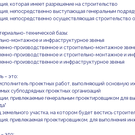
ация, которая имеет разрешение на строительство
ация, непосредственно выступающая генеральным подря
зация, непосредственно осуществляющая строительство 
териально-технической базы:
льно-монтажное и инфраструктурное звенья
ленно-производственное и строительно-монтажное звен
ленно-производственное и строительно-монтажное и ин
ленно-производственное и инфраструктурное звенья
ь – это:
 исполнитель проектных работ, выполняющий основную их
емых субподрядных проектных организаций
ации, привлекаемые генеральным проектировщиком для вы
да"
ц земельного участка, на котором будет вестись строите
ация, привлекаемая проектировщиком, для выполнения и
– это: