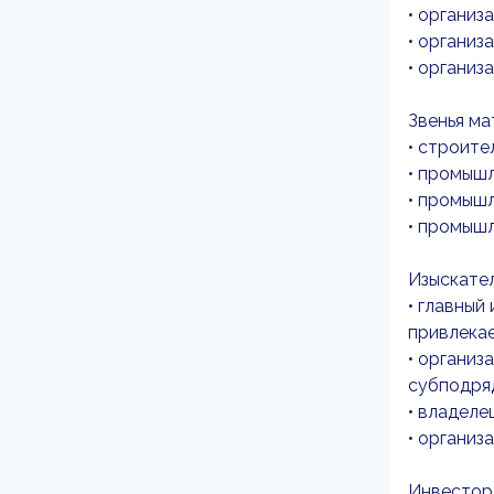
• организ
• организ
• органи
Звенья ма
• строите
• промыш
• промыш
• промыш
Изыскател
• главный
привлека
• организ
субподря
• владеле
• организ
Инвестор 