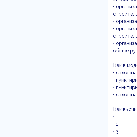
• организ
строител
• организ
• организ
строител
• организ
общее рук
Как в мо
• сплошна
• пунктир
• пунктир
• сплошна
Как высчи
• 1
• 2
• 3