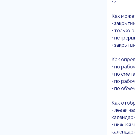
• 4
Как может
• закрыты
• только 
• непрер
• закрыты
Как опре
• по рабо
• по смет
• по рабо
• по объе
Как отоб
• левая ч
календар
• нижняя 
календар