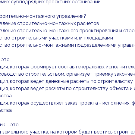
емых субподрядных проектных организаций
троительно-монтажного управления?
твление строительно-монтажных расчетов
твление строительно-монтажного проектирования и стро
дство строительными участками или площадками
дство строительно-монтажными подразделениями управл
 это:
ация, которая формирует состав генеральных исполнител
оводство строительством, организует приемку законче
ация, которая ведет денежные расчеты по строительству
ация, которая ведет расчеты по строительству объекта и
ьства
ация, которая осуществляет заказ проекта - исполнения,
ьства
к – это:
ц земельного участка, на котором будет вестись строите