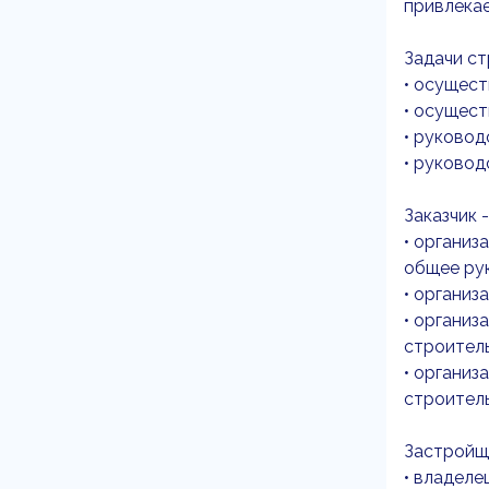
привлека
Задачи с
• осущес
• осущес
• руково
• руково
Заказчик -
• организ
общее рук
• организ
• организ
строител
• организ
строител
Застройщи
• владеле