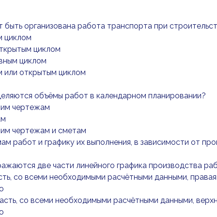
 быть организована работа транспорта при строительс
м циклом
открытым циклом
ывным циклом
м или открытым циклом
деляются объёмы работ в календарном планировании?
чим чертежам
ам
чим чертежам и сметам
мам работ и графику их выполнения, в зависимости от п
ражаются две части линейного графика производства ра
асть, со всеми необходимыми расчётными данными, правая
ю
часть, со всеми необходимыми расчётными данными, верхн
ю