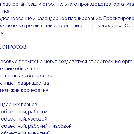
сновы организации строительного производства. организ
ства
оделирование и календарное планирование. Проектирова
беспечение реализации строительного производства. Ор
ра
ВОПРОСОВ:
равовых формах не могут создаваться строительные орга
венные общества
одственный кооператив
венные товарищества
тельский кооператив
ндарных планов:
, объектный, рабочий
, объектный, часовой
, объектный, рабочий и часовой
, объектный, минутный