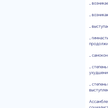
… возника
… возника
… выступ
… гимнаст
продолжи
… самокон
… степень
ухудшени
… степень
выступлен
Ассамбле
социалист