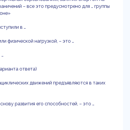
аничений – все это предусмотрено для … группы
роне»
ступили в …
и физической нагрузкой, – это …
 …
варианта ответа)
ациклических движений предъявляются в таких
нову развития его способностей, – это …