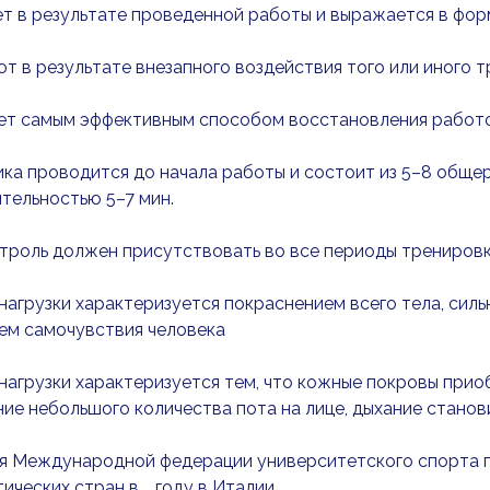
ет в результате проведенной работы и выражается в ф
ют в результате внезапного воздействия того или иного
ает самым эффективным способом восстановления работ
ика проводится до начала работы и состоит из 5–8 общ
тельностью 5–7 мин.
троль должен присутствовать во все периоды тренировк
 нагрузки характеризуется покраснением всего тела, сил
ем самочувствия человека
 нагрузки характеризуется тем, что кожные покровы пр
ие небольшого количества пота на лице, дыхание стано
я Международной федерации университетского спорта пр
ических стран в … году в Италии