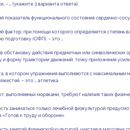
и, – … (укажите 3 варианта ответа)
 показатель функционального состояния сердечно-сосуд
й фактор, при помощи которого определяется степень 
ю подготовку (ОФП), – это …
в обстановку действия предметных или символических о
 и форму траектории движений, точку приложения усили
та, в котором упражнения выполняются с максимальным
яжестей, – это … атлетика
т, выполняемых моряками, требуют наличия таких физичес
ть заниматься только лечебной физкультурой предусмот
 «Готов к труду и обороне»
ть занятий физической культурой, участие в массовых с