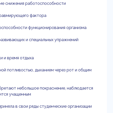
орме снижения работоспособности
 травмирующего фактора
оспособности функционирования организма
еразвивающих и специальных упражнений
и и время отдыха
ьной потливостью, дыханием через рот и общим
иобретают небольшое покраснение, наблюдается
вится учащенным
иняла в свои ряды студенческие организации