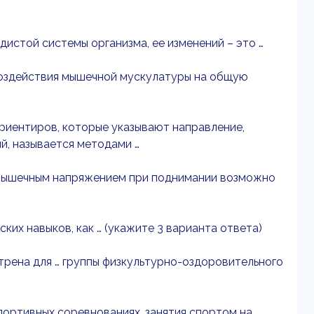
истой системы организма, ее изменений – это …
воздействия мышечной мускулатуры на общую
риентиров, которые указывают направление,
й, называется методами …
 мышечным напряжением при поднимании возможно
ких навыков, как … (укажите 3 варианта ответа)
рена для … группы физкультурно-оздоровительного
портивных соревнованиях, занятия спортом на