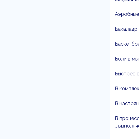
Аэробные 
Бакалавр 
Баскетбол
Боли в мы
Быстрее с
В комплек
В настоящ
В процесс
… выполн