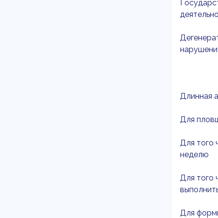
Государст
деятельно
Дегенерат
нарушение
Длинная а
Для пловц
Для того 
неделю
Для того 
выполнить
Для форми