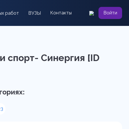
Контакты
Войти
ых работ
ВУЗЫ
и спорт- Синергия [ID
гориях:
23