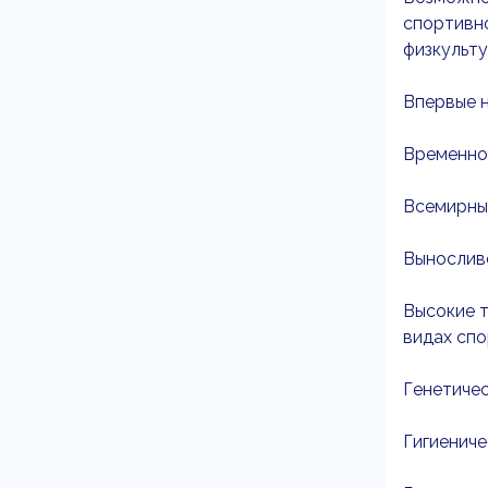
спортивно
физкульту
Впервые н
Временное
Всемирный
Выносливо
Высокие т
видах спо
Генетичес
Гигиениче