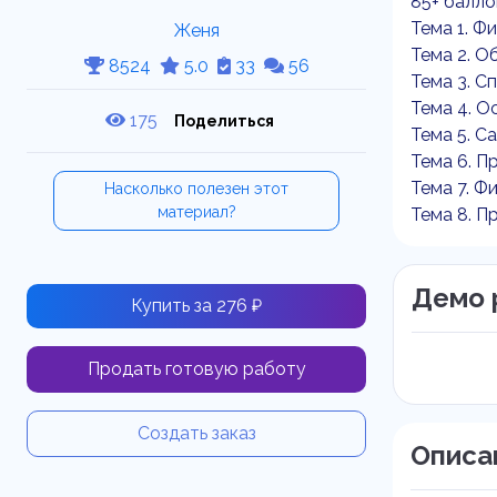
85+ балло
Тема 1. Ф
Женя
Тема 2. О
8524
5.0
33
56
Тема 3. С
Тема 4. О
175
Поделиться
Тема 5. С
Тема 6. П
Тема 7. Фи
Насколько полезен этот
материал?
Тема 8. П
Демо 
Купить за 276 ₽
Продать готовую работу
Создать заказ
Описа