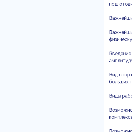
подготовк
Важнейший
Важнейши
физическу
Введение 
амплитуду
Вид спор
больших т
Виды рабо
Возможнос
комплекса
Возможнос