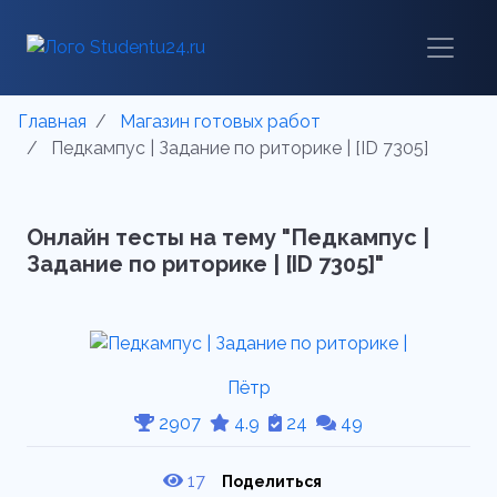
Главная
Магазин готовых работ
Педкампус | Задание по риторике | [ID 7305]
Онлайн тесты на тему "Педкампус |
Задание по риторике | [ID 7305]"
Пётр
2907
4.9
24
49
17
Поделиться