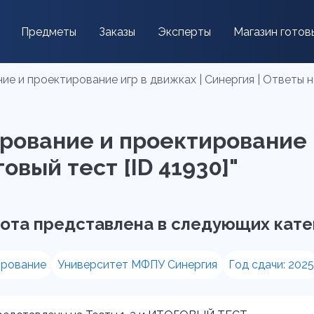
Предметы
Заказы
Эксперты
Магазин готов
е и проектирование игр в движках | Синергия | Ответы на 
рование и проектирование и
овый тест [ID 41930]"
ота представлена в следующих кате
рование
Университет МФПУ Синергия
Год сдачи: 2025