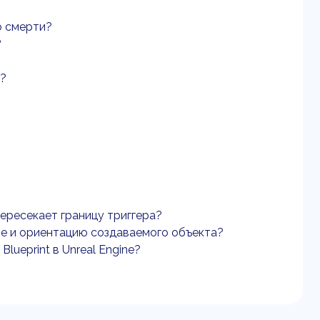
о смерти?
?
а?
пересекает границу триггера?
ие и ориентацию создаваемого объекта?
lueprint в Unreal Engine?