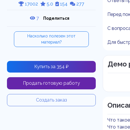
Ответы п
17002
5.0
154
277
Перед пок
7
Поделиться
С вопроса
Насколько полезен этот
Для быстр
материал?
Демо 
Купить за 354 ₽
Продать готовую работу
Создать заказ
Описа
Что такое 
Что тако