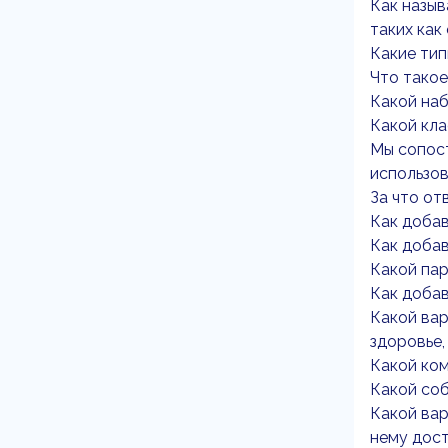
Как назыв
таких как
Какие тип
Что такое 
Какой наб
Какой кла
Мы сопост
использов
За что от
Как добав
Как добав
Какой па
Как доба
Какой вар
здоровье,
Какой ком
Какой соб
Какой вар
нему дос