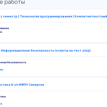
е работы
| 1 семестр | Технология программирования | Компетентностный
ование
ты
) Информационная безопасность (ответы на тест 2025)
нная безопасность
ney
стика 6-10 МФПУ Синергия
тика
19