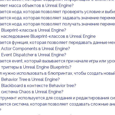
ияет масса объектов в Unreal Engine?
ается нода, которая позволяет проверять условие и выб
ается нода, которая позволяет задавать значение перем
ается нода, которая позволяет получать значение перем
 Blueprint-классы в Unreal Engine?
 наследование Blueprint-классов в Unreal Engine
ается функция, которая позволяет передавать данные ме
 Actor Components в Unreal Engine?
 Event Dispatcher в Unreal Engine?
ается event, который вызывается при начале игры или ур
триггеры в Unreal Engine Blueprints?
л нужно использовать в блюпринтах, чтобы создать новы
Behavior Tree в Unreal Engine?
 Blackboard в контексте Behavior tree?
 система Chaos в Unreal Engine?
трумент используется для создания и редактирования сим
ается система, которая позволяет создавать сложные ани
?