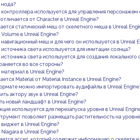
 нода?
 контроллера используется для управления персонажем 
отличается от Character в Unreal Engine?
ается статический меш от скелетного меша в Unreal Engi
 Volume в Unreal Engine?
 навигационный меш и для чего он используется в Unreal E
 источника света используется для имитации солнца?
 источника света используется для создания локального 
раняется во все стороны?
 материал в Unreal Engine?
ется Material от Material Instance в Unreal Engine?
ормате можно импортировать аудифайлы в Unreal Engine
ить актору звук в Unreal Engine?
ть новый ландшафт в Unreal Engine?
кция используется для перезапуска уровня в Unreal Engin
трумент позволяет размещать растительность на уровн
 виджет в Unreal Engine?
 Niagara в Unreal Engine?
ается ассет, который содержит информацию о скелете и 