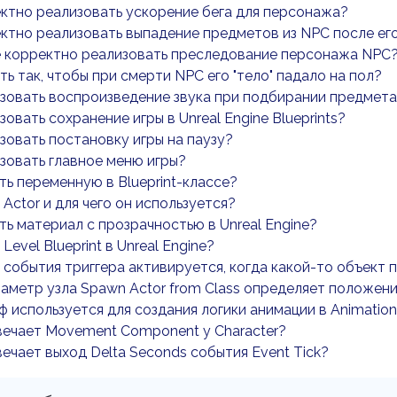
ктно реализовать ускорение бега для персонажа?
ктно реализовать выпадение предметов из NPC после ег
е корректно реализовать преследование персонажа NPC
ть так, чтобы при смерти NPC его "тело" падало на пол?
зовать воспроизведение звука при подбирании предмет
зовать сохранение игры в Unreal Engine Blueprints?
зовать постановку игры на паузу?
зовать главное меню игры?
ть переменную в Blueprint-классе?
 Actor и для чего он используется?
ть материал с прозрачностью в Unreal Engine?
Level Blueprint в Unreal Engine?
 события триггера активируется, когда какой-то объект 
аметр узла Spawn Actor from Class определяет положен
ф используется для создания логики анимации в Animation B
вечает Movement Component у Character?
вечает выход Delta Seconds события Event Tick?