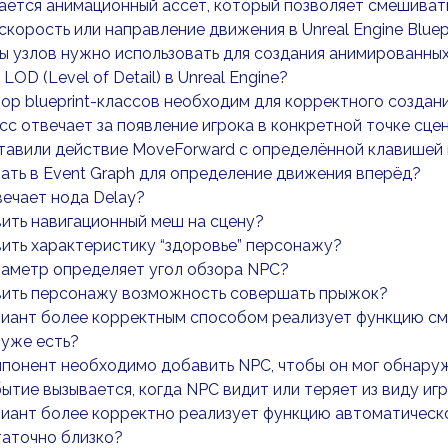
ается анимационный ассет, который позволяет смешиват
 скорость или направление движения в Unreal Engine Bluep
ы узлов нужно использовать для создания анимированных 
LOD (Level of Detail) в Unreal Engine?
ор blueprint-классов необходим для корректного создан
сс отвечает за появление игрока в конкретной точке сце
авили действие MoveForward с определённой клавишей 
ать в Event Graph для определение движения вперёд?
вечает нода Delay?
ить навигационный меш на сцену?
ить характеристику “здоровье” персонажу?
раметр определяет угол обзора NPC?
вить персонажу возможность совершать прыжок?
иант более корректным способом реализует функцию см
 уже есть?
понент необходимо добавить NPC, чтобы он мог обнаруж
ытие вызывается, когда NPC видит или теряет из виду иг
иант более корректно реализует функцию автоматическо
таточно близко?