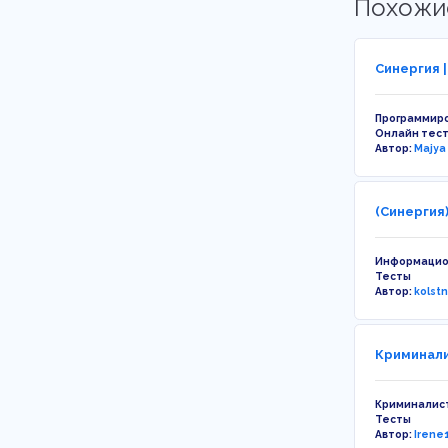
Похожи
Синергия 
Программир
Онлайн тес
Автор:
Majya
(Синергия
Информацио
Тесты
Автор:
kolst
Криминали
Криминалис
Тесты
Автор:
Irene