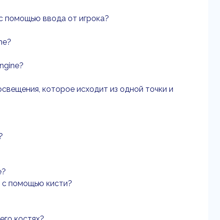
с помощью ввода от игрока?
ne?
ngine?
освещения, которое исходит из одной точки и
?
e?
е с помощью кисти?
его костях?