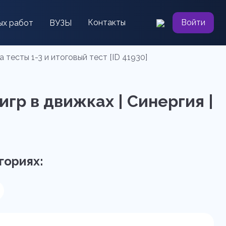
Контакты
Войти
ых работ
ВУЗЫ
тесты 1-3 и итоговый тест [ID 41930]
гр в движках | Синергия |
гориях: