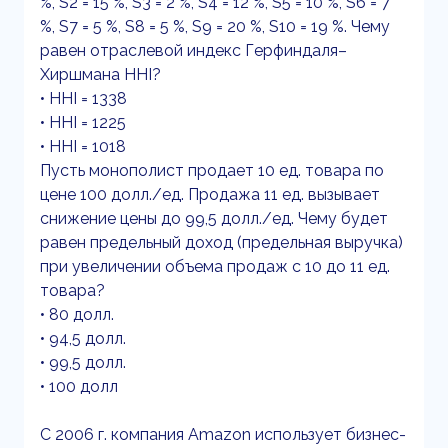
%, S2 = 15 %, S3 = 2 %, S4 = 12 %, S5 = 10 %, S6 = 7
%, S7 = 5 %, S8 = 5 %, S9 = 20 %, S10 = 19 %. Чему
равен отраслевой индекс Герфиндаля–
Хиршмана HHI?
• HHI = 1338
• HHI = 1225
• HHI = 1018
Пусть монополист продает 10 ед. товара по
цене 100 долл./ед. Продажа 11 ед. вызывает
снижение цены дo 99,5 долл./ед. Чему будет
равен предельный доход (предельная выручка)
при увеличении объема продаж с 10 до 11 ед.
товара?
• 80 долл.
• 94,5 долл.
• 99,5 долл.
• 100 долл
С 2006 г. компания Amazon использует бизнес-