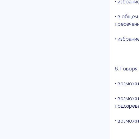
• избрани
• в общем
пресечен
• избрани
6. Говоря
• возможн
• возможн
подозрев
• возможн