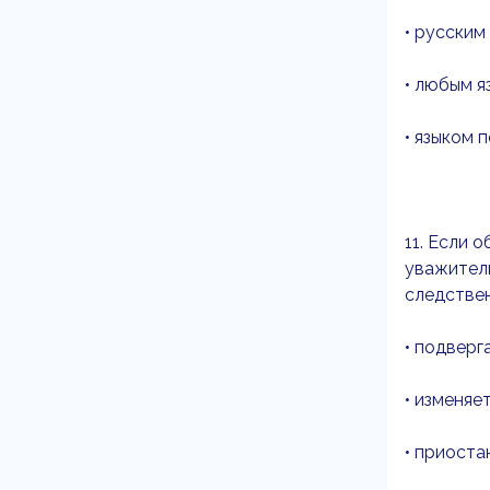
• русским
• любым 
• языком 
11. Если 
уважитель
следствен
• подверг
• изменяе
• приоста