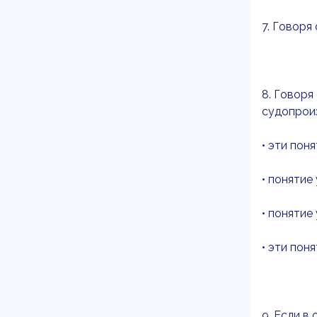
7. Говоря
8. Говоря
судопроиз
• эти пон
• понятие
• понятие
• эти пон
9. Если в