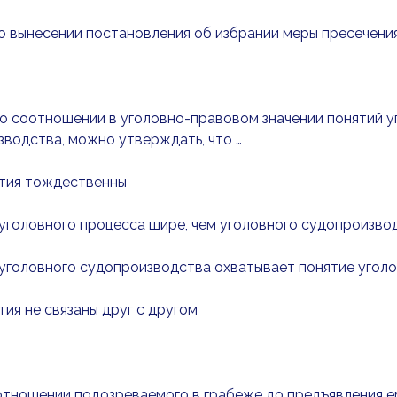
 о вынесении постановления об избрании меры пресечени
 о соотношении в уголовно-правовом значении понятий у
водства, можно утверждать, что …
ятия тождественны
 уголовного процесса шире, чем уголовного судопроизво
 уголовного судопроизводства охватывает понятие угол
ятия не связаны друг с другом
 отношении подозреваемого в грабеже до предъявления е