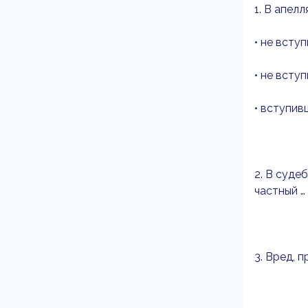
1. В апел
• не всту
• не всту
• вступив
2. В суде
частный …
3. Вред, 