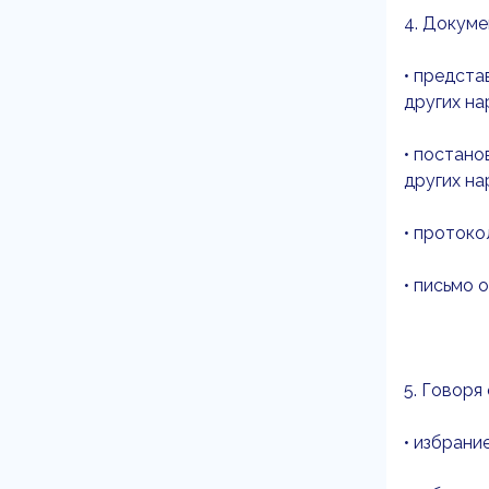
4. Докуме
• предста
других на
• постано
других на
• проток
• письмо 
5. Говоря
• избран