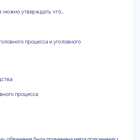
я, можно утверждать, что…
головного процесса и уголовного
дства
овного процесса
му обвинения была применена мера пресечения 1