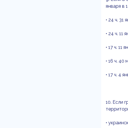
января в 
• 24 ч. 31 
• 24 ч. 11 
• 17 ч. 11 
• 16 ч. 40 
• 17 ч. 4 я
10. Если 
территори
• украинс