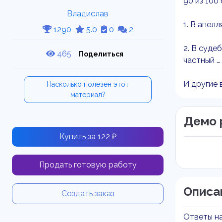
90 из 100
Владислав
1. В апел
1290
5.0
0
2
2. В суде
465
Поделиться
частный …
И другие 
Насколько полезен этот
материал?
Демо 
Купить за 122 ₽
Продать готовую работу
Описа
Создать заказ
Ответы н