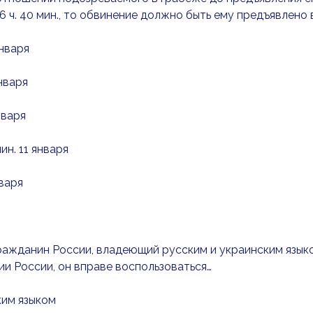
16 ч. 40 мин., то обвинение должно быть ему предъявлено 
января
января
января
мин. 11 января
нваря
гражданин России, владеющий русским и украинским язык
и России, он вправе воспользоваться…
ким языком