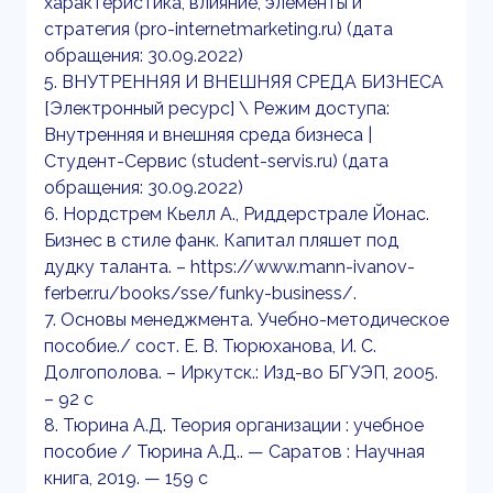
характеристика, влияние, элементы и
стратегия (pro-internetmarketing.ru) (дата
обращения: 30.09.2022)
5. ВНУТРЕННЯЯ И ВНЕШНЯЯ СРЕДА БИЗНЕСА
[Электронный ресурс] \ Режим доступа:
Внутренняя и внешняя среда бизнеса |
Студент-Сервис (student-servis.ru) (дата
обращения: 30.09.2022)
6. Нордстрем Кьелл А., Риддерстрале Йонас.
Бизнес в стиле фанк. Капитал пляшет под
дудку таланта. – https://www.mann-ivanov-
ferber.ru/books/sse/funky-business/.
7. Основы менеджмента. Учебно-методическое
пособие./ сост. Е. В. Тюрюханова, И. С.
Долгополова. – Иркутск.: Изд-во БГУЭП, 2005.
– 92 с
8. Тюрина А.Д. Теория организации : учебное
пособие / Тюрина А.Д.. — Саратов : Научная
книга, 2019. — 159 c