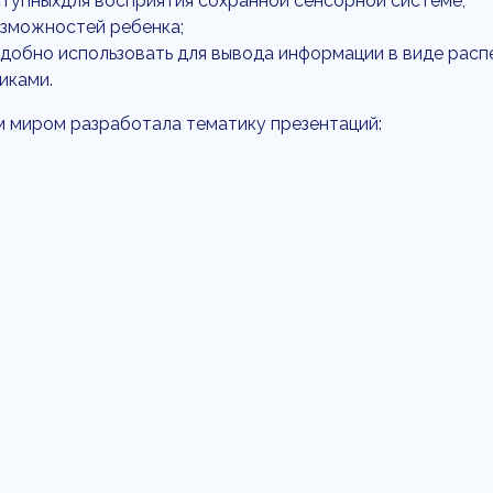
тупныхдля восприятия сохранной сенсорной системе;
озможностей ребенка;
обно использовать для вывода информации в виде расп
иками.
м миром разработала тематику презентаций: