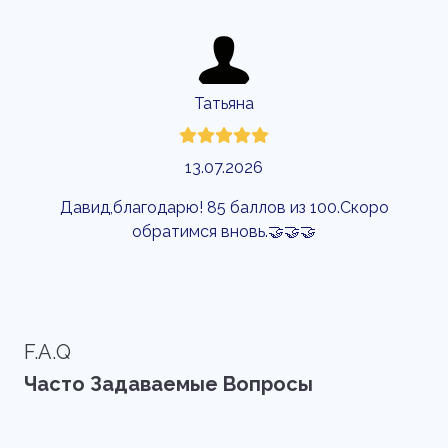
Татьяна
13.07.2026
Давид,благодарю! 85 баллов из 100.Скоро
Бы
обратимся вновь.🤝🤝🤝
F.A.Q
Часто Задаваемые Вопросы