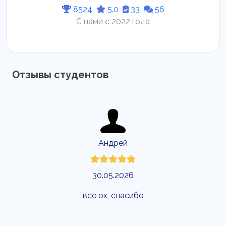
8524
5.0
33
56
С нами с 2022 года
Отзывы студентов
Андрей
30.05.2026
все ок, спасибо
Евг
выполн