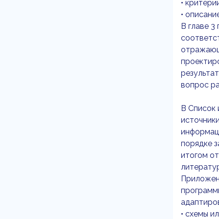
• критери
• описани
В главе 3
соответст
отражающ
проектиро
результат
вопрос ра
В Список
источники
информаци
порядке з
итогом от
литератур
Приложени
программи
адаптиров
• схемы и