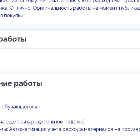
нергии на тему: Автоматизация учета расхода материало
нка: Отлично. Оригинальность работы на момент публика
я покупки.
работы
ние работы
у обучающегося
чающегося в родительном падеже)
ты: Автоматизация учета расхода материалов на произ