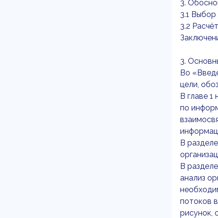
3. Обосн
3.1 Выбор
3.2 Расчё
Заключен
3. Основн
Во «Введе
цели, обо
В главе 1
по информ
взаимосвя
информац
В разделе
организац
В разделе
анализ ор
необходим
потоков 
рисунок,