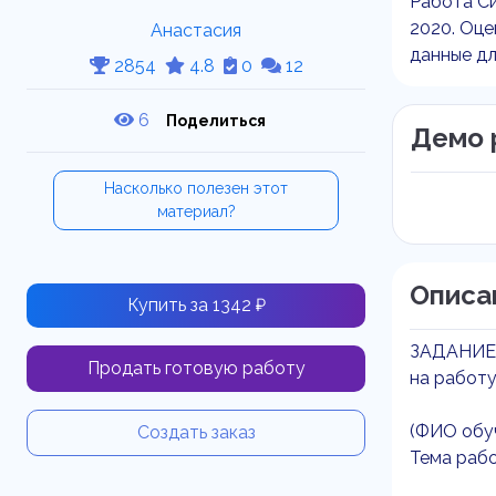
Работа Си
2020. Оце
Анастасия
данные дл
2854
4.8
0
12
6
Поделиться
Демо 
Насколько полезен этот
материал?
Описа
Купить за 1342 ₽
ЗАДАНИЕ
Продать готовую работу
на работ
(ФИО обу
Создать заказ
Тема рабо