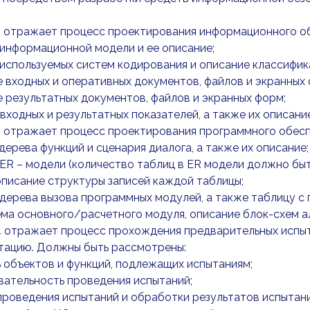
2 отражает процесс проектирования информационного об
 информационной модели и ее описание;
 используемых систем кодирования и описание классифик
е входных и оперативных документов, файлов и экранных
е результатных документов, файлов и экранных форм;
 входных и результатных показателей, а также их описание
3 отражает процесс проектирования программного обесп
 дерева функций и сценария диалога, а также их описание;
 ER – модели (количество таблиц в ER модели должно бы
описание структуры записей каждой таблицы;
 дерева вызова программных модулей, а также таблицу с
ема основного/расчетного модуля, описание блок-схем 
4 отражает процесс прохождения предварительных испы
атацию. Должны быть рассмотрены:
ь объектов и функций, подлежащих испытаниям;
вательность проведения испытаний;
проведения испытаний и обработки результатов испытани