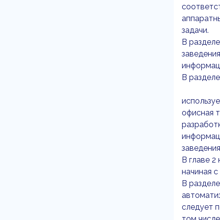
соответст
аппаратн
задачи.
В разделе
заведения
информац
В разделе
используе
офисная т
разработк
информац
заведения
В главе 2
начиная с
В разделе
автоматиз
следует п
том числ