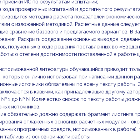
и приёмки ИС по результатам испытаний;
е хода проверочных испытаний и достигнутого результата
 приводится методика расчета показателей экономическо
вии с изложенной методикой. Расчетные данные следует 
ие сравнение базового и предлагаемого вариантов. В З
вания. Раскрыть содержание основных выводов, сделанн
ов, полученных в ходе решения поставленных во «Введени
боты: о степени достижимости поставленной в работе ц
 использованной литературы обучающийся приводит толь
, которые он лично использовал при написании данной р
онные источники обязательны по всему тексту работы. 
аключаются в кавычки, как принадлежащие другому авт
 № 1 до № N. Количество сносок по тексту работы должн
ных источников.
е обязательно должно содержать фрагмент листинга пр
рования отлаженных основных расчетных модулей - око
анных программных средств, использованных в работе), 
ли таблицы из основной части работы;