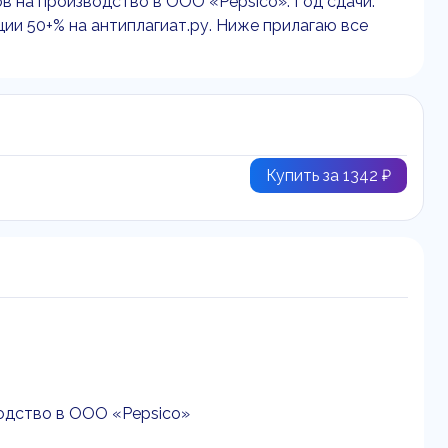
в на производство в ООО «Pepsico». Год сдачи:
ции 50+% на антиплагиат.ру. Ниже прилагаю все
Купить за 1342 ₽
водство в ООО «Pepsico»