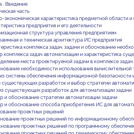
 . Введение
ическая часть
ико-экономическая характеристика предметной области и
рактеристика предприятия и его деятельности
ганизационная структура управления предприятием
ограммная и техническая архитектура ИС предприятия
ктеристика комплекса задач, задачи и обоснование необ
бор комплекса задач автоматизации и характеристика су
ределение места проектируемой задачи в комплексе задач
основание необходимости использования вычислительной 
ализ системы обеспечения информационной безопасности
лиз существующих разработок и выбор стратегии автом
ализ существующих разработок для автоматизации задачи
бор и обоснование стратегии автоматизации задачи
бор и обоснование способа приобретения ИС для автомат
нование проектных решений
боснование проектных решений по информационному обес
основание проектных решений по программному обеспеч
основание проектных решений по техническому обеспече