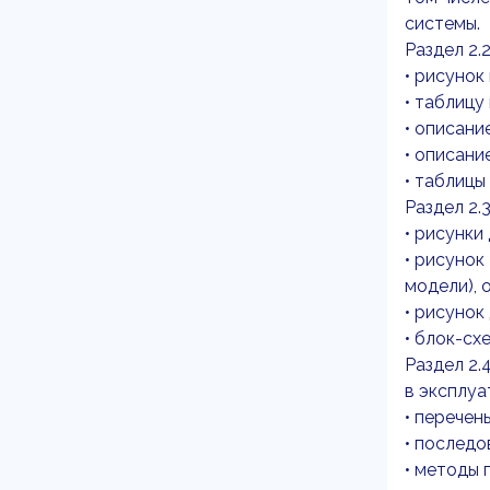
системы.
Раздел 2.
• рисунок
• таблицу
• описани
• описани
• таблицы
Раздел 2.
• рисунки
• рисунок
модели), 
• рисунок
• блок-сх
Раздел 2.
в эксплу
• перечен
• последо
• методы 