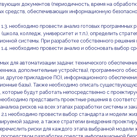
вующих документов (периодичность, время на обработку
ых средств, обеспечивающих информационную безопасно
 1.3. необходимо провести анализ готовых программных 
 (школа, колледж, университет и т.п.), определить стра
ионной системы. При разработке собственного решения 
 1.4. необходимо провести анализ и обосновать выбор ср
мых для автоматизации задачи: технического обеспечени
ехника, дополнительные устройства), программного обес
и, другое прикладное ПО), информационного обеспечения
ионные базы). Также необходимо описать существующую
, которые будут работать непосредственно с проектиру
 необходимо представить проектные решения в соответс
 анализа рисков на всех этапах разработки системы и за
 2.1 необходимо провести выбор стандарта и модели жи
ируемой задаче, а также стратегии внедрения проектир
еречислить риски для каждого этапа выбранной модели ж
е посредством разработки средств информационной без