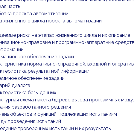
ная часть
аботка проекта автоматизации
апы жизненного цикла проекта автоматизации
идаемые риски на этапах жизненного цикла и их описание
ганизационно-правовые и программно-аппаратные средст
нформации
рмационное обеспечение задачи
рактеристика нормативно-справочной, входной и операт
рактеристика результатной информации
раммное обеспечение задачи
нарий диалога
рактеристика базы данных
руктурная схема пакета (дерево вызова программных моду
тания разработанного решения
ечень объектов и функций, подлежащих испытаниям
оды проведения испытаний
ведение проверочных испытаний и их результаты