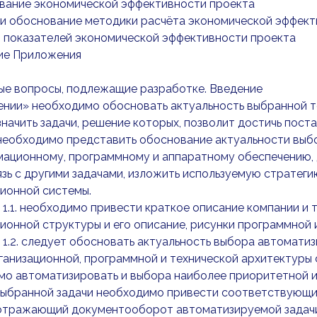
ование экономической эффективности проекта
 и обоснование методики расчёта экономической эффек
т показателей экономической эффективности проекта
ие Приложения
ые вопросы, подлежащие разработке. Введение
нии» необходимо обосновать актуальность выбранной те
значить задачи, решение которых, позволит достичь пост
 необходимо представить обоснование актуальности выб
ационному, программному и аппаратному обеспечению, д
зь с другими задачами, изложить используемую стратег
ионной системы.
 1.1. необходимо привести краткое описание компании и 
ионной структуры и его описание, рисунки программной и
 1.2. следует обосновать актуальность выбора автомати
ганизационной, программной и технической архитектуры 
о автоматизировать и выбора наиболее приоритетной и
выбранной задачи необходимо привести соответствующи
 отражающий документооборот автоматизируемой задачи,