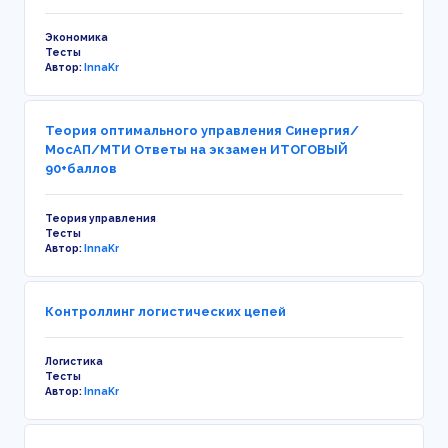
Экономика
Тесты
Автор:
InnaKr
Теория оптимального управления Синергия/
МосАП/МТИ Ответы на экзамен ИТОГОВЫЙ
90+баллов
Теория управления
Тесты
Автор:
InnaKr
Контроллинг логистических цепей
Логистика
Тесты
Автор:
InnaKr