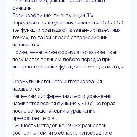
Приближение функции также называют …
функции
Если коэффициенты ai функции (x)
определяются из условия равенства f(xi) = (xi),
т.е. функции совпадают в заданных известных
точках, то такой способ аппроксимации
называется …
Приведенная ниже формула показывает, как
получается полином любого порядка при
интерполировании функций с помощью метода
…
Формулы численного интегрирования
называются …
Решением дифференциального уравнения
называется всякая функция y = (x), которая
после ее подстановки в уравнение
превращает его в …
Сущность методов конечных разностей
состоит в том, что область непрерывного