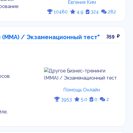
Евгения Ким
ирование
10480
4.9
324
282
359 ₽
и (ММА) / Экзаменационный тест"
осов
Помощь Онлайн
3953
5.0
0
2
ле.