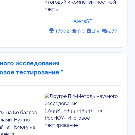
AlenaST
17002
5.0
154
277
чного исследования
говое тестирование "
24 на 80 баллов
ллами. Нужно
айте! Помогу не
ования