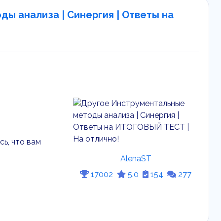
ы анализа | Синергия | Ответы на
ь, что вам
AlenaST
17002
5.0
154
277