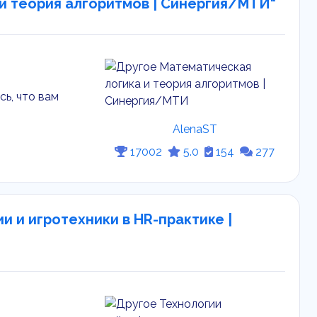
 и теория алгоритмов | Синергия/МТИ"
ь, что вам
AlenaST
17002
5.0
154
277
и и игротехники в HR-практике |