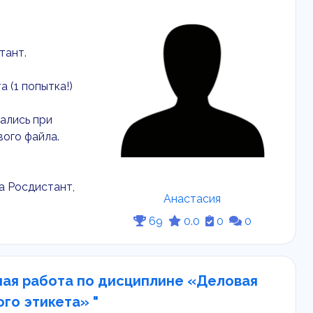
тант.
 (1 попытка!)
ались при
вого файла.
а Росдистант,
Анастасия
69
0.0
0
0
ная работа по дисциплине «Деловая
го этикета» "