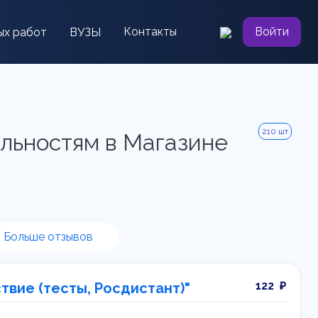
Контакты
Войти
ых работ
ВУЗЫ
210 шт
льностям в Магазине
Больше отзывов
122 ₽
твие (тесты, Росдистант)"