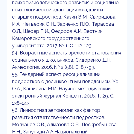
психофизиологического развития и социально -
психологической адаптации младших и
старших подростков. Казин Э.М., Свиридова
И.А., Четверик О.Н., Зарченко П.Ю., Тарасова
О.Л., Шерер Т.И., Федоров А.И. Вестник
Кемеровского государственного
университета. 2017. № 1. С. 112-123.
54. Возрастные аспекты зрелости становления
социального я школьников. Сидоренко Д.П.
Акмеология. 2016. № 2 (58). С. 87-93.
55. Гендерный аспект ресоциализации
подростков с делинквентным поведением. Ус
О.А., Каширина М.И. Научно-методический
электронный журнал Концепт. 2016. Т. 29. С.
138-143.
56. Личностная автономия как фактор
развития ответственности подростков.
Молчанов С.В., Алмазова О.В., Поскребышева
Н.Н., Запуниди А.А.Национальный