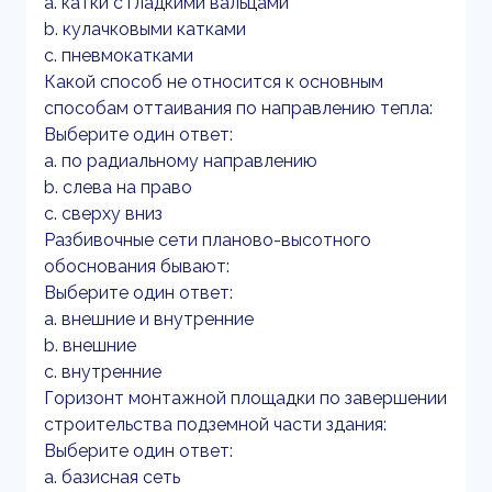
a. катки с гладкими вальцами
b. кулачковыми катками
c. пневмокатками
Какой способ не относится к основным
способам оттаивания по направлению тепла:
Выберите один ответ:
a. по радиальному направлению
b. слева на право
c. сверху вниз
Разбивочные сети планово-высотного
обоснования бывают:
Выберите один ответ:
a. внешние и внутренние
b. внешние
c. внутренние
Горизонт монтажной площадки по завершении
строительства подземной части здания:
Выберите один ответ:
a. базисная сеть