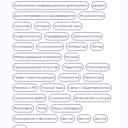
Библиотечно-информационная деятельность
Дизайн
Документоведение и архивоведение
Журналистика
Искусство
История
Китайский язык
Конфликтология
Краеведение
Криминалистика
Кулинария
Культурология
Литература
Логика
Международные отношения
Музыка
Парикмахерское искусство
Педагогика
Политология
Право и юриспруденция
Психология
Режиссура
Реклама и PR
Русский язык
Связи с общественностью
Социальная работа
Социология
Физическая культура
Философия
Этика
Языки (переводы)
Языкознание и филология
Другое
Другое
Другое