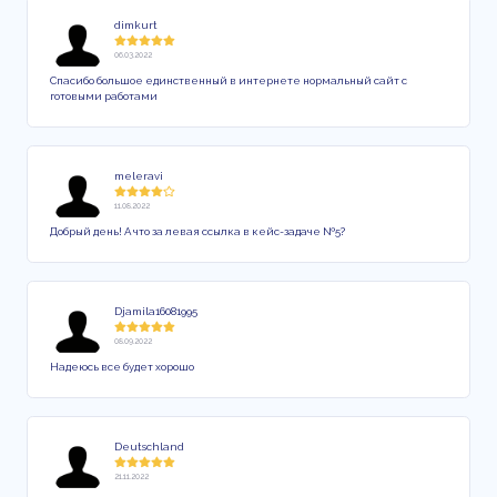
dimkurt
06.03.2022
Спасибо большое единственный в интернете нормальный сайт с
готовыми работами
meleravi
11.08.2022
Добрый день! А что за левая ссылка в кейс-задаче №5?
Djamila16081995
08.09.2022
Надеюсь все будет хорошо
Deutschland
21.11.2022