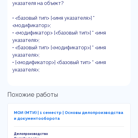
указателя на объект?
• <базовый тип> [<имя указателя>] *
<модификатор>;
• <модификатор> [<базовый тип>] * <имя
указателя>;
• <базовый тип> [<модификатор>] * <имя
указателя>;
• [<модификатор>] <базовый тип> * <имя
указателя>;
Похожие работы
МОИ (МТИ) | 1 семестр | Основы делопроизводства
и документооборота
Делопроизводство