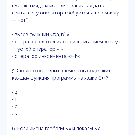
выражения, для использования, когда по
синтаксису оператор требуется, а по смыслу
— нет?
• вызов функции «f(a, b);«
• оператор сложения с присваиванием «x+= y;«
• пустой оператор «;«
• оператор инкремента «++i;«
5. Сколько основных элементов содержит
каждая функция программы на языке С++?
• 4
• 1
• 2
• 3
6. Если имена глобальных и локальных