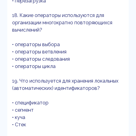
• перезагрузка
18. Какие операторы используются для
организации многократно повторяющихся
вычислений?
• операторы выбора
• операторы ветвления
• операторы следования
• операторы цикла
19. Что используется для хранения локальных
(автоматических) идентификаторов?
• спецификатор
• сегмент
• куча
• Стек