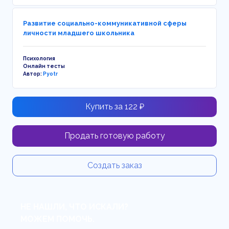
Развитие социально-коммуникативной сферы
личности младшего школьника
Психология
Онлайн тесты
Автор:
Pyotr
Купить за 122 ₽
Продать готовую работу
Создать заказ
НЕ НАШЛИ, ЧТО ИСКАЛИ?
МОЖЕМ ПОМОЧЬ.