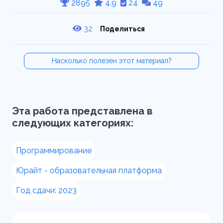
2895
4.9
24
49
32
Поделиться
Насколько полезен этот материал?
Эта работа представлена в
следующих категориях:
Программирование
Юрайт - образовательная платформа
Год сдачи: 2023