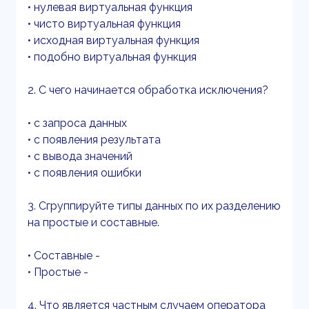
• нулевая виртуальная функция
• чисто виртуальная функция
• исходная виртуальная функция
• подобно виртуальная функция
2. С чего начинается обработка исключения?
• с запроса данных
• с появления результата
• с вывода значений
• с появления ошибки
3. Сгруппируйте типы данных по их разделению
на простые и составные.
• Составные -
• Простые -
4. Что является частным случаем оператора