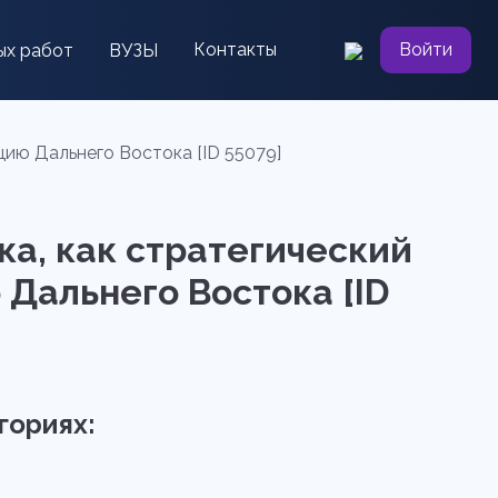
Контакты
Войти
ых работ
ВУЗЫ
цию Дальнего Востока [ID 55079]
ка, как стратегический
 Дальнего Востока [ID
гориях: