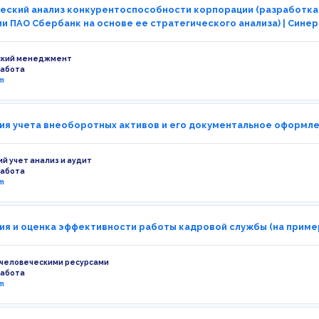
еский анализ конкурентоспособности корпорации (разработк
и ПАО Сбербанк на основе ее стратегического анализа) | Синер
ский менеджмент
работа
m
ия учета внеоборотных активов и его документальное оформлен
ий учет анализ и аудит
работа
m
ия и оценка эффективности работы кадровой службы (на приме
 человеческими ресурсами
работа
m