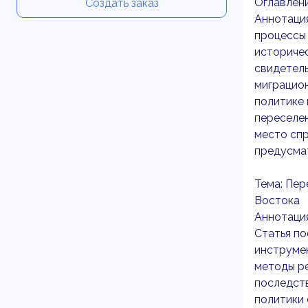
Оглавлен
Создать заказ
Аннотация
процессы 
историчес
свидетель
миграцион
политике 
переселен
место сп
предусмат
Тема: Пер
Востока
Аннотация
Статья по
инструмен
методы ре
последст
политики 