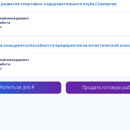
 развития спортивно-оздоровительного клуба | Синергия
ский менеджмент
работа
m
 конкурентоспособности предприятия на логистической основ
ский менеджмент
работа
m
Купить за 305 ₽
Продать готовую ра