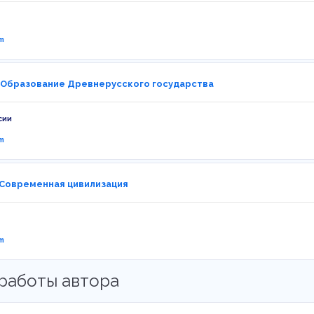
m
 Образование Древнерусского государства
сии
m
 Современная цивилизация
m
работы автора