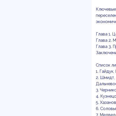
Ключевые
переселен
экономич
Глава 1. 
Глава 2. 
Глава 3. 
Заключен
Список л
1. Гайдук
2. Шмидт,
Дальневос
3. Черник
4. Кузнец
5. Хазано
6. Соловь
7. Медвед