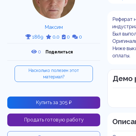
Реферат н
индустри
Максим
Был выпол
1869
0.0
0
0
Оригиналь
Ниже выкл
0
Поделиться
оплаты.
Насколько полезен этот
Демо 
материал?
Купить за 305 ₽
Продать готовую работу
Описа