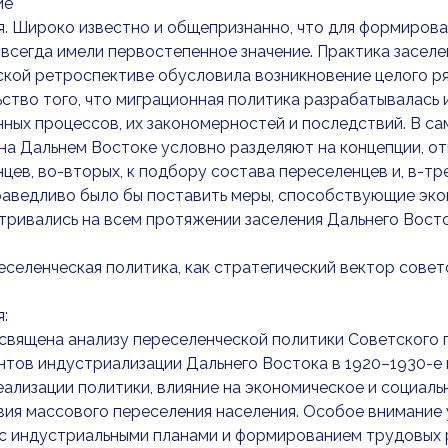
ие
. Широко известно и общепризнанно, что для формирова
всегда имели первостепенное значение. Практика заселе
кой ретроспективе обусловила возникновение целого ря
ство того, что миграционная политика разрабатывалась и
ных процессов, их закономерностей и последствий. В с
на Дальнем Востоке условно разделяют на концепции, от
цев, во-вторых, к подбору состава переселенцев и, в-тр
раведливо было бы поставить меры, способствующие эко
ривались на всем протяжении заселения Дальнего Восто
еселенческая политика, как стратегический вектор сове
:
священа анализу переселенческой политики Советского г
тов индустриализации Дальнего Востока в 1920–1930-е г
ализации политики, влияние на экономическое и социаль
вия массового переселения населения. Особое внимание
с индустриальными планами и формированием трудовых 