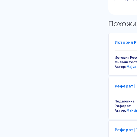
Похожи
История Ро
История Рос
Онлайн тес
Автор:
Majya
Реферат |
Педагогика
Реферат
Автор:
Maksi
Реферат |