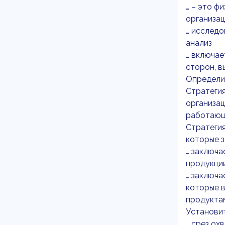
… – это ф
организа
… исследо
анализ
… включае
сторон, в
Определит
Стратегия
организац
работаю
Стратегия
которые 
… заключа
продукци
… заключа
которые в
продукта
Установи
… срез ох