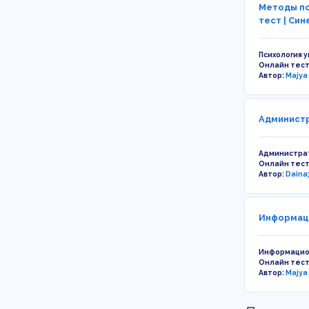
Методы по
тест | Син
Психология 
Онлайн тес
Автор:
Majya
Администр
Администра
Онлайн тес
Автор:
Daina
Информаци
Информацио
Онлайн тес
Автор:
Majya