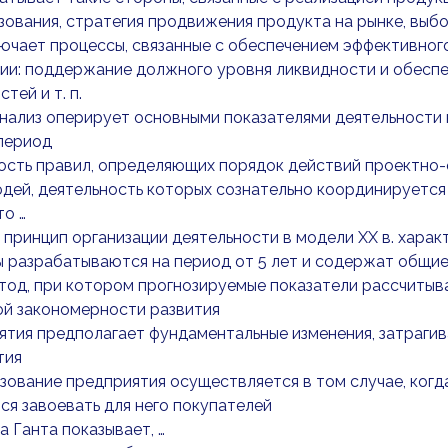
ования, стратегия продвижения продукта на рынке, выб
лючает процессы, связанные с обеспечением эффективног
ии: поддержание должного уровня ликвидности и обеспе
тей и т. п.
ализ оперирует основными показателями деятельности 
период
сть правил, определяющих порядок действий проектно-о
дей, деятельность которых сознательно координируется
то …
принцип организации деятельности в модели XX в. харак
ы разрабатываются на период от 5 лет и содержат общи
етод, при котором прогнозируемые показатели рассчиты
ой закономерности развития
ятия предполагает фундаментальные изменения, затраги
тия
зование предприятия осуществляется в том случае, ког
ся завоевать для него покупателей
 Ганта показывает, …