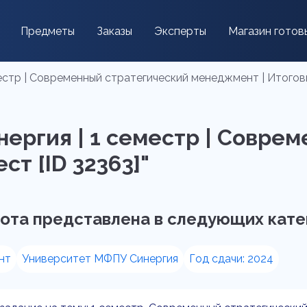
Предметы
Заказы
Эксперты
Магазин готов
местр | Современный стратегический менеджмент | Итоговы
нергия | 1 семестр | Совре
т [ID 32363]"
ота представлена в следующих кате
нт
Университет МФПУ Синергия
Год сдачи: 2024