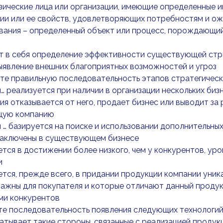
изические лица или организации, имеющие определенные 
ции или ее свойств, удовлетворяющих потребностям и о
вания – определенный объект или процесс, порождающий
т в себя определение эффективности существующей стра
ыявление внешних благоприятных возможностей и угроз
е правильную последовательность этапов стратегическо
… реализуется при наличии в организации нескольких бизн
ия отказывается от него, продает бизнес или выводит за
щую компанию
 … базируется на поиске и использовании дополнительн
заключены в существующем бизнесе
ется в достижении более низкого, чем у конкурентов, ур
и
ется, прежде всего, в придании продукции компании уник
ажны для покупателя и которые отличают данный продукт
ми конкурентов
те последовательность появления следующих технологий
ватывает такие стороны, связанные с реализацией продукц