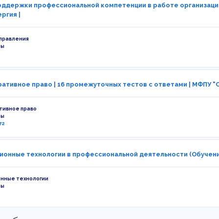
ддержки профессиональной компетенции в работе организационн
ергия |
управления
ты
ативное право | 16 промежуточных тестов с ответами | МФПУ "С
тивное право
ты
72
онные технологии в профессиональной деятельности (Обучение)
нные технологии
ты