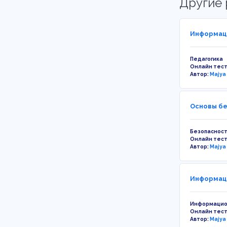
Другие 
Информаци
Педагогика
Онлайн тес
Автор:
Majya
Основы бе
Безопаснос
Онлайн тес
Автор:
Majya
Информаци
Информацио
Онлайн тес
Автор:
Majya