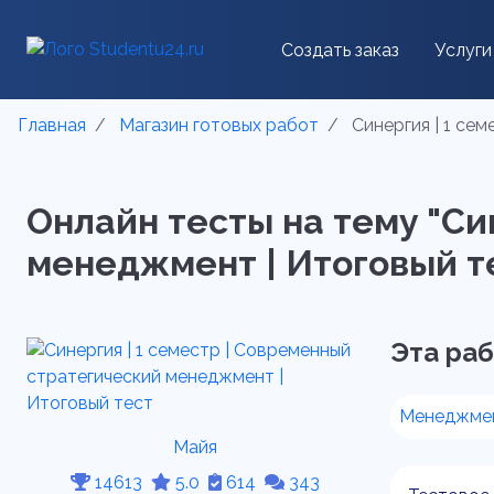
Создать заказ
Услуги
Главная
Магазин готовых работ
Синергия | 1 се
Онлайн тесты на тему "Си
менеджмент | Итоговый тес
Эта раб
Менеджме
Майя
14613
5.0
614
343