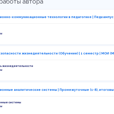
работы автора
онно-коммуникационные технологии в педагогике | Педкампус
ты
зопасности жизнедеятельности (Обучение) | 1 семестр | МОИ (
ть жизнедеятельности
ты
онные аналитические системы | Промежуточные (1-8), итоговый 
нные системы
ты