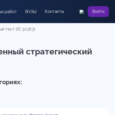
Контакты
Войти
ых работ
ВУЗЫ
й тест [ID 32363]
менный стратегический
гориях: