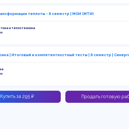
ансформации теплоты - 6 семестр | МОИ (МТИ)
тика и теплотехника
ты
ика | Итоговый и компетентностный тесты | 6 семестр | Синерг
ка
ты
Купить за 295 ₽
Продать готовую ра