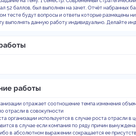
задание на тему: 1 семестр. Современный стратегически
ал 52 баллов, был выполнен на зачет. Отчёт набранных б
ом тесте будут вопросы и ответы которые размещены ни
гу выполнять данную работу индивидуально. Делайте инд
работы
ние работы
ганизации отражает соотношение темпа изменения объе
по отрасли в совокупности
ста организации используется в случае роста отрасли в 
авится в случае если компания по ряду причин вынужден
либо в абсолютном выражении сокращается ее присутств