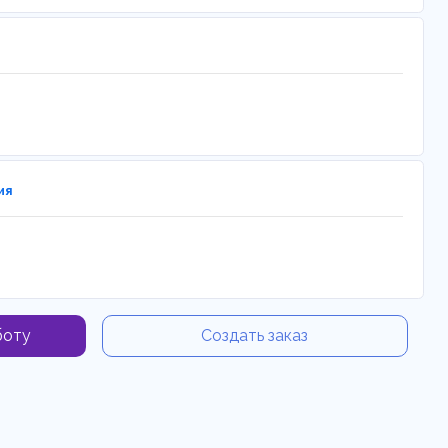
ия
боту
Создать заказ