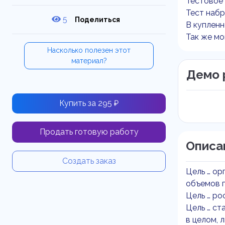
Тестовое 
Тест набр
5
Поделиться
В купленн
Так же мо
Насколько полезен этот
материал?
Демо 
Купить за 295 ₽
Продать готовую работу
Описа
Создать заказ
Цель … ор
объемов 
Цель … ро
Цель … ст
в целом, 