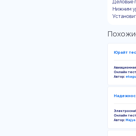
Деловые п
Нижним ур
Установит
Похожи
Юрайт тес
Авиационная
Онлайн тес
Автор:
ekag
Надежност
Электросна
Онлайн тес
Автор:
Majya