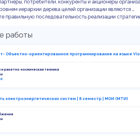
артнеры, потребители, конкуренты и акционеры организа
овнем иерархии дерева целей организации являются …
е правильную последовательность реализации стратегии
е работы
т- Объектно-ориентированное программирование на языке Vis
 и ракетно-космическая техника
ты
ud
ь электроэнергетических систем | 8 семестр | МОИ (МТИ)
бжение
ты