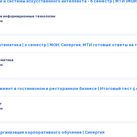
и и системы искусственного интеллекта - 6 семестр | МТИ (МОИ
е информационные технологии
ты
тематика | 2 семестр | МОИ, Синергия, МТИ готовые ответы на 
ематика
ты
мент в гостиничном и ресторанном бизнесе | Итоговый тест 5 
т
ты
рганизации корпоративного обучения | Синергия