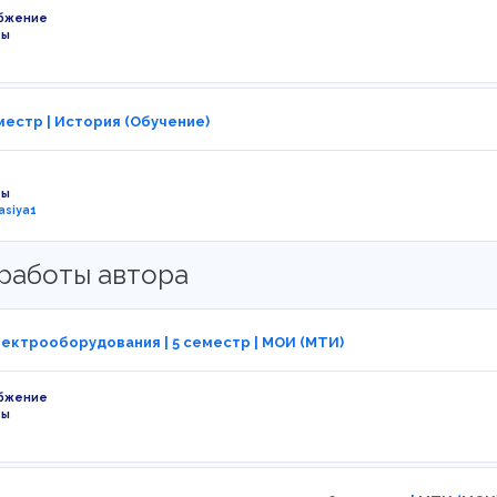
бжение
ты
местр | История (Обучение)
ты
asiya1
работы автора
ектрооборудования | 5 семестр | МОИ (МТИ)
бжение
ты