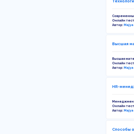
Технологи
Современны
Онлайн тес
Автор:
Majya
Высшая ма
Высшая мат
Онлайн тес
Автор:
Majya
HR-менедж
Менеджмен
Онлайн тес
Автор:
Majya
Способы о