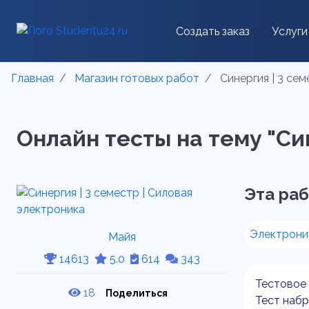
Создать заказ
Услуги
Главная
Магазин готовых работ
Синергия | 3 сем
Онлайн тесты на тему "Син
Эта раб
Электроник
Майя
14613
5.0
614
343
Тестовое 
18
Поделиться
Тест набр