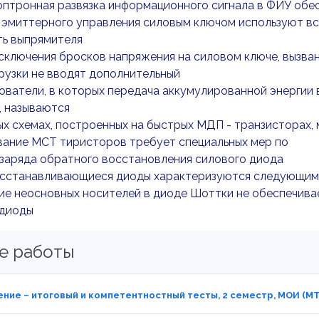
оптронная развязка информационного сигнала в ФИУ обе
 эмиттерного управления силовым ключом используют в
ть выпрямителя
сключения бросков напряжения на силовом ключе, вызва
грузки не вводят дополнительный
ватели, в которых передача аккумулированной энергии в
, называются
х схемах, построенных на быстрых МДП - транзисторах,
вание МСТ тиристоров требует специальных мер по
заряда обратного восстановления силового диода
сстанавливающиеся диоды характеризуются следующим
ие неосновных носителей в диоде Шоттки не обеспечива
 диоды
е работы
ние – итоговый и компетентностный тесты, 2 семестр, МОИ (М