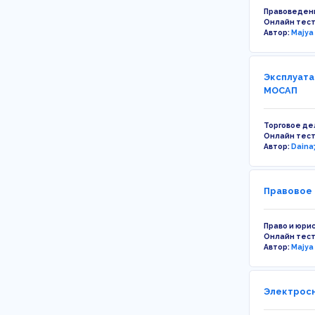
Правоведен
Онлайн тес
Автор:
Majya
Эксплуата
МОСАП
Торговое де
Онлайн тес
Автор:
Daina
Правовое 
Право и юри
Онлайн тес
Автор:
Majya
Электросн