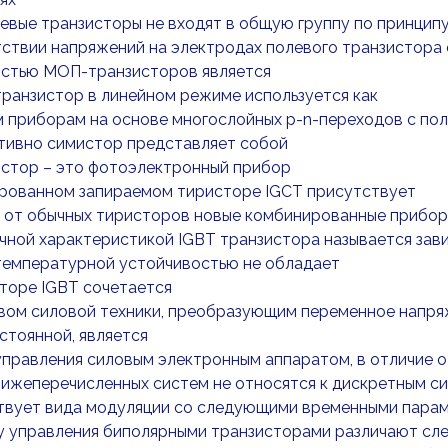
евые транзисторы не входят в общую группу по принцип
ствии напряжений на электродах полевого транзистора 
стью МОП-транзисторов является
ранзистор в линейном режиме используется как
м приборам на основе многослойных p-n-переходов с по
тивно симистор представляет собой
стор – это фотоэлектронный прибор
ированном запираемом тиристоре IGCT присутствует
е от обычных тиристоров новые комбинированные прибор
чной характеристикой IGBT транзистора называется зав
температурной устойчивостью не обладает
торе IGBT сочетается
вом силовой техники, преобразующим переменное напря
стоянной, является
правления силовым электронным аппаратом, в отличие от
нижеперечисленных систем не относятся к дискретным с
твует вида модуляции со следующими временными пара
у управления биполярными транзисторами различают с