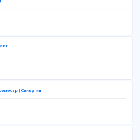
)
тест
семестр | Синергия