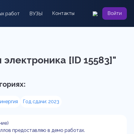
Контакты
Войти
ых работ
ВУЗЫ
 электроника [ID 15583]"
гориях:
инергия
Год сдачи: 2023
ние)
баллов предоставляю в демо работах.