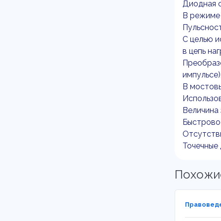
Диодная 
В режиме
Пульснос
С целью и
в цепь на
Преобразо
импульсе)
В мостовы
Использо
Величина 
Быстрово
Отсутств
Точечные
Похожи
Правоведе