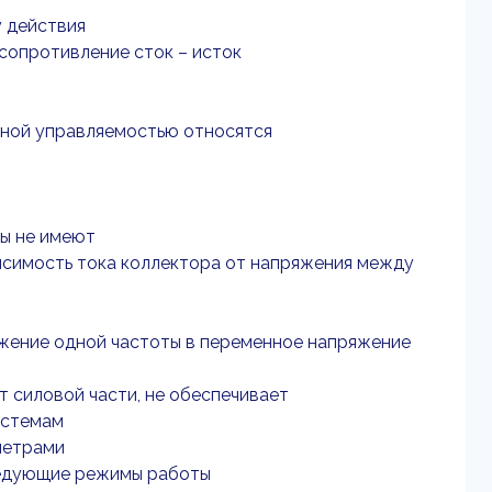
у действия
сопротивление сток – исток
лной управляемостью относятся
ы не имеют
исимость тока коллектора от напряжения между
жение одной частоты в переменное напряжение
 силовой части, не обеспечивает
истемам
метрами
ледующие режимы работы