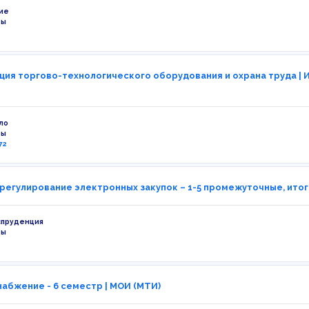
ие
ты
ция торгово-технологического оборудования и охрана труда | И
ло
ты
72
регулирование электронных закупок – 1-5 промежуточные, итог
спруденция
ты
абжение - 6 семестр | МОИ (МТИ)