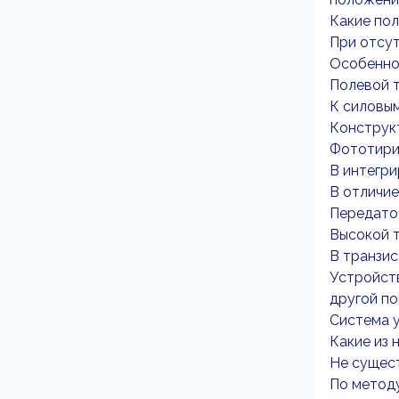
Какие пол
При отсут
Особенно
Полевой т
К силовы
Конструк
Фототири
В интегр
В отличи
Передато
Высокой 
В транзис
Устройст
другой по
Система у
Какие из 
Не сущес
По метод