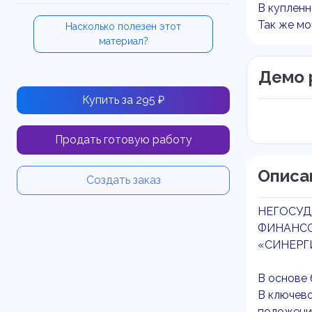
В купленн
Так же мо
Насколько полезен этот
материал?
Демо 
Купить за 295 ₽
Продать готовую работу
Описа
Создать заказ
НЕГОСУД
ФИНАНС
«СИНЕРГ
В основе
В ключев
положени