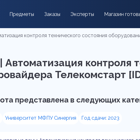
Предметы
Заказы
Эксперты
Магазин готов
матизация контроля технического состояния оборудовани
 | Автоматизация контроля 
овайдера Телекомстарт [ID
ота представлена в следующих кате
Университет МФПУ Синергия
Год сдачи: 2023