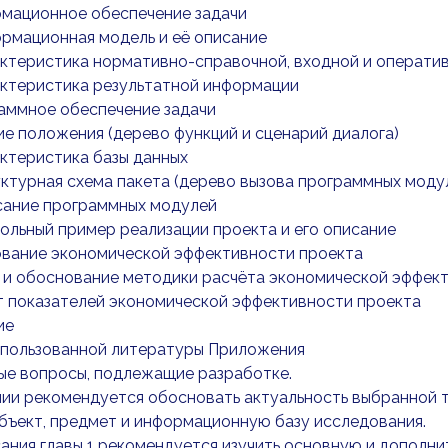
рмационное обеспечение задачи
формационная модель и её описание
рактеристика нормативно-справочной, входной и операт
рактеристика результатной информации
раммное обеспечение задачи
щие положения (дерево функций и сценарий диалога)
рактеристика базы данных
руктурная схема пакета (дерево вызова программных моду
исание программных модулей
рольный пример реализации проекта и его описание
нование экономической эффективности проекта
р и обоснование методики расчёта экономической эффек
ёт показателей экономической эффективности проекта
ие
спользованной литературы Приложения
ые вопросы, подлежащие разработке.
ии рекомендуется обосновать актуальность выбранной т
бъект, предмет и информационную базу исследования.
ания главы 1 рекомендуется изучить основную и дополн