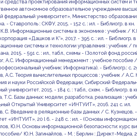
 и средства проектирования информационных систем и т
твенное автономное образовательное учреждение высше
й федеральный университет», Министерство образования и
. - Ставрополь : СКФУ, 2015. - 152 с. : ил. - Библиогр. в кн.
 К.В. Информационные системы в экономике : учебник / К.В. 
орпорация «Дашков и К°», 2017. - 395 с. : ил. - Библиогр. в
ационные системы и технологии управления : учебник / под р
на, 2015. - 591 с. : ил., табл., схемы - (Золотой фонд рос
рг, А.С. Информационный менеджмент : учебное пособие / А.
(Профессиональный учебник: Информатика). - Библиогр.: с. 2
ов, А.С. Теория вычислительных процессов : учебник / А.С.
ия и науки Российской Федерации, Сибирский Федеральн
й университет, 2015. - 184 с. : табл., схем. - Библиогр. в к
, Т.С. Базы данных: модели, разработка, реализация : учебно
ный Открытый Университет «ИНТУИТ», 2016. 241 с. ил.
в, С. Введение в реляционные базы данных / С. Кузнецов. -
т «ИНТУИТ», 20 l 6. - 248 с. : ил. - (Основы информационн
йлов, Ю.Н. Основы информационной безопасности: курс ви
пособие/ Ю.Н. Загинайлов. - М. ; Берлин : Директ-Медиа, 201