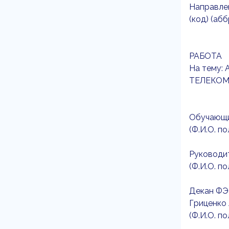
Направлен
(код) (аб
РАБОТА
На тему
ТЕЛЕКОМ
Обучающ
(Ф.И.О. п
Руководи
(Ф.И.О. п
Декан Ф
Гриценко
(Ф.И.О. п