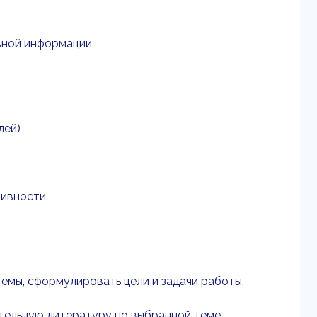
ивной информации
лей)
тивности
емы, сформулировать цели и задачи работы,
ительную литературу по выбранной теме.