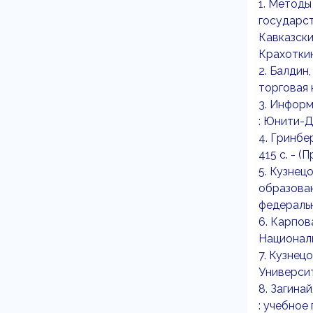
1. Методы
государс
Кавказски
Крахоткина
2. Балдин,
торговая к
3. Информ
: Юнити-Да
4. Гринбе
415 с. - 
5. Кузнец
образован
федеральны
6. Карпова
Националь
7. Кузнецо
Университе
8. Загина
: учебное 