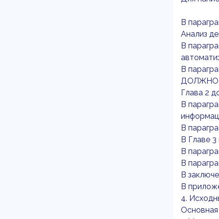
В парагра
Анализ д
В парагра
автоматиз
В парагра
ДОЛЖНО 
Глава 2 д
В парагра
информац
В парагра
В Главе 3
В парагра
В парагра
В заключ
В приложе
4. Исходн
Основная