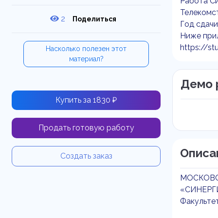
Работа Си
Телекомс
2
Поделиться
Год сдачи
Ниже прил
https://st
Насколько полезен этот
материал?
Демо 
Купить за 1830 ₽
Продать готовую работу
Описа
Создать заказ
МОСКОВ
«СИНЕРГ
Факульте