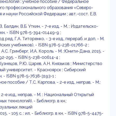
ехнологий : учебное пособие / Федеральное
го профессионального образования «Северо-
 науки Российской Федерации ; авт.-сост. Е.В.
Балдин, В.Б. Уткин. - 7-е изд. - М. : Издательско-
 кн. - ISBN 978-5-394-01449-9 ;
ед. Г.А. Титоренко. - 3-е изд., перераб. и доп. - М.
сийских учебников). - ISBN 978-5-238-01766-2 ;
С. Гринберг, И.А. Король. - М. :Юнити-Дана, 2015. -
92-295. - ISBN 5-238-00614-4 ;
 Кузнецов, Р.Ю. Царев, А.Н. Князьков ; Министерство
ый университет. - Красноярск : Сибирский
н. - ISBN 978-5-7638-3193-1 ;
е пособие / Т.С. Карпова. - 2-е изд., неправ. - М.:
 2-е изд., неправ. - М. : Национальный Открытый
ых технологий). - Библиогр. в кн.;
зуальных лекций
5. - 105 с. : ил. - Библиогр. в кн. - ISBN 978-5-4475-