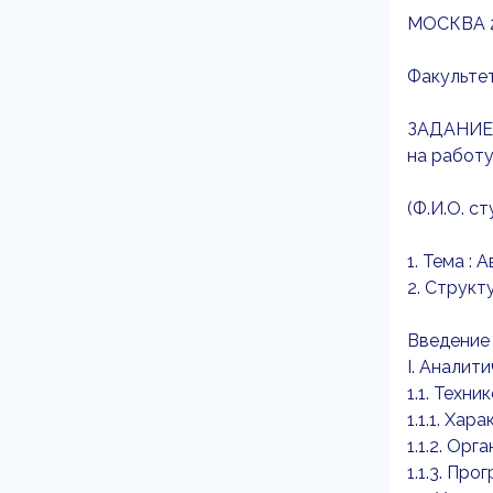
МОСКВА 2
Факульте
ЗАДАНИЕ
на работу
(Ф.И.О. с
1. Тема :
2. Структу
Введение
I. Аналит
1.1. Техн
1.1.1. Ха
1.1.2. Ор
1.1.3. Пр