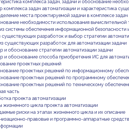
ктеристика комплекса задач, задачи и обоснование необ
бор комплекса задач автоматизации и характеристика су
ределение места проектируемой задачи в комплексе задач
основание необходимости использования вычислительной 
ализ системы обеспечения информационной безопасности
лиз существующих разработок и выбор стратегии автом
ализ существующих разработок для автоматизации задачи
бор и обоснование стратегии автоматизации задачи
бор и обоснование способа приобретения ИС для автомат
нование проектных решений
боснование проектных решений по информационному обес
основание проектных решений по программному обеспеч
основание проектных решений по техническому обеспече
ная часть
аботка проекта автоматизации
апы жизненного цикла проекта автоматизации
идаемые риски на этапах жизненного цикла и их описание
ганизационно-правовые и программно-аппаратные средст
нформации