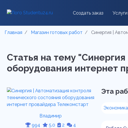
Создать заказ
Услуги
Главная
Магазин готовых работ
Синергия | Авто
Статья на тему "Синергия
оборудования интернет пр
Эта раб
Экономика
Владимир
994
5.0
2
4