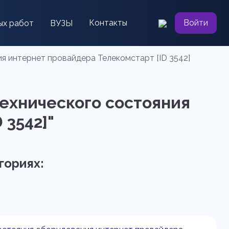
Контакты
Войти
ых работ
ВУЗЫ
я интернет провайдера Телекомстарт [ID 3542]
технического состояния
 3542]"
гориях: