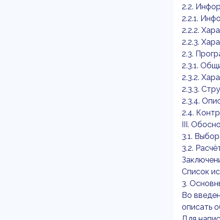
2.2. Инфо
2.2.1. Ин
2.2.2. Ха
2.2.3. Ха
2.3. Прог
2.3.1. Об
2.3.2. Ха
2.3.3. Ст
2.3.4. Оп
2.4. Конт
III. Обос
3.1. Выбо
3.2. Расч
Заключен
Список и
3. Основн
Во введен
описать о
Для напис