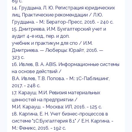
89 c.
14. Грудцына, Л. Ю. Регистрация юридических
лиц. Практические рекомендации / Л.Ю.
Грудцына. - М.: Бератор-Пресс, 2016. - 240 c.
15. Дмитриева, И.М. Бухгалтерский учет и
аудит 4-е изд., пер. и доп.
учебник и практикум для спо / И.М.
Дмитриева. — Люберцы: Юрайт, 2016. —
323 c.
16. Ивлев, В. А. ABIS. Информационные системы
на основе действий /
В.А. Ивлев, Т.В. Попова. - М.: 1С-Паблишинг,
2017. - 248 c.
17. Карауш, М.И. Ревизия материальных
ценностей на предприятии /
М.И. Карауш. - Москва: ИЛ, 2016. - 125 c.
18. Каргина, Е. Н. Учет бизнес-процессов в
системе "1С:Бухгалтерия 8.1" / Е.Н. Каргина. -
М.: Феникс, 2016. - 192 c.