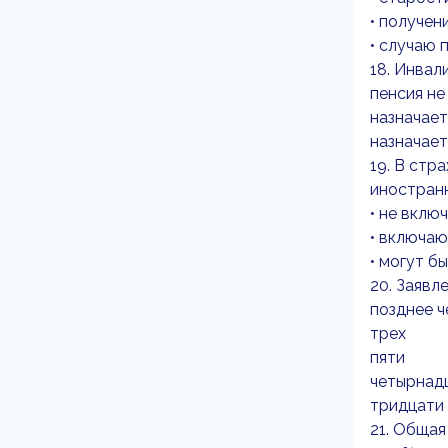
• получен
• случаю 
18. Инвал
пенсия не
назначает
назначает
19. В стр
иностран
• не вклю
• включаю
• могут б
20. Заявл
позднее ч
трех
пяти
четырнад
тридцати
21. Общая