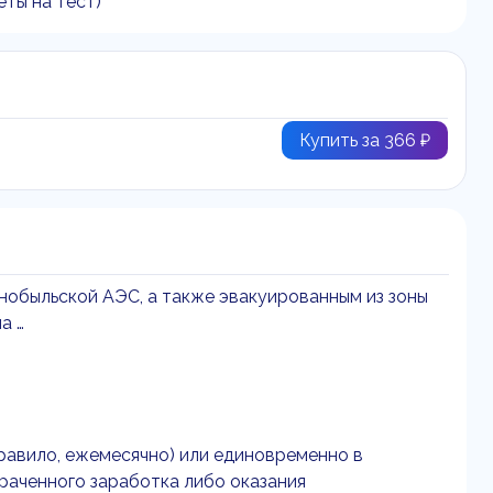
ты на тест)
Купить за 366 ₽
нобыльской АЭС, а также эвакуированным из зоны
а …
равило, ежемесячно) или единовременно в
раченного заработка либо оказания