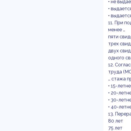
• не выда
• выдаетс
• выдаетс
11. При п
менее …
пяти свид
трех сви
двух сви
одного с
12. Согл
труда (МО
… стажа п
• 15-летне
• 20-летн
• 30-летн
• 40-летн
13. Перер
80 лет
75 лет