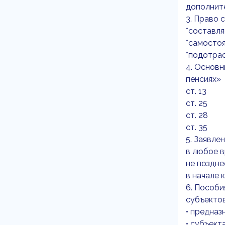
дополните
3. Право 
*составл
*самостоя
*подотра
4. Основн
пенсиях»
ст. 13
ст. 25
ст. 28
ст. 35
5. Заявле
в любое в
не поздне
в начале 
6. Пособи
субъектов
• предназ
• субъект