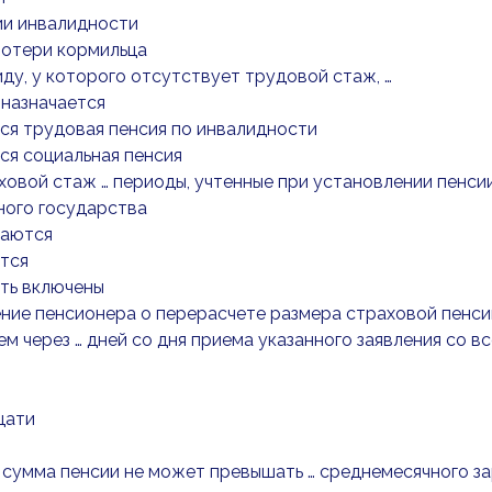
ии инвалидности
потери кормильца
иду, у которого отсутствует трудовой стаж, …
 назначается
ся трудовая пенсия по инвалидности
ся социальная пенсия
аховой стаж … периоды, учтенные при установлении пенс
ного государства
чаются
тся
ыть включены
ение пенсионера о перерасчете размера страховой пенси
ем через … дней со дня приема указанного заявления со
цати
 сумма пенсии не может превышать … среднемесячного з