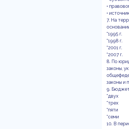
• правов
• источни
7. На тер
основании
*1995 г.
*1998 г.
*2001 г.
*2007 г.
8. По юри
законы, у
общефедер
законы и 
9. Бюджет
*двух
*трех
*пяти
*семи
10. В пер