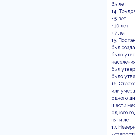
85 лет
14. Трудо
• 5 лет
• 10 лет
• 7 лет
15. Поста
был созда
было утв
населени
был утве
было утв
16. Страх
или умерш
одного дн
шести ме
одного го
пяти лет
17. Невер
• старост