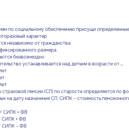
иям по социальному обеспечению присущи определенные п
огоразовый характер
тся независимо от гражданства
 фиксированного размера
аются безвозмездно
ительство устанавливается над детьми в возрасте от …
 лет
лет
 лет
р страховой пенсии (СП) по старости определяется по фо
ых на дату назначения СП, СИПК – стоимость пенсионног
/ СИПК + ФВ
* СИПК + ФВ
* СИПК – ФВ