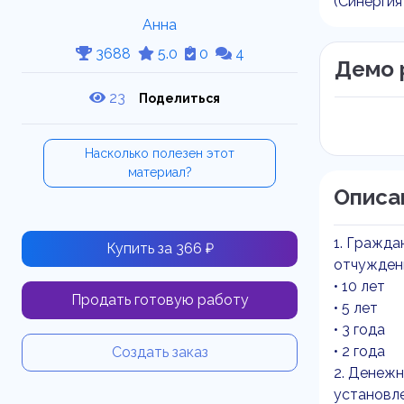
(Синерги
Анна
3688
5.0
0
4
Демо 
23
Поделиться
Насколько полезен этот
материал?
Описа
1. Гражда
Купить за 366 ₽
отчуждени
• 10 лет
Продать готовую работу
• 5 лет
• 3 года
• 2 года
Создать заказ
2. Денежн
установле