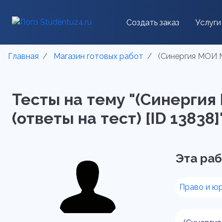
Создать заказ
Услуги
Главная
Магазин готовых работ
(Синергия МОИ М
Тесты на тему "(Синерги
(ответы на тест) [ID 13838]
Эта раб
Право и ю