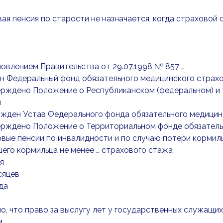
вая пенсия по старости не назначается, когда страховой 
новлением Правительства от 29.07.1998 № 857 …
н Федеральный фонд обязательного медицинского страх
ерждено Положение о Республиканском (федеральном) и
я
ржден Устав Федерального фонда обязательного медицин
ерждено Положение о Территориальном фонде обязатель
овые пенсии по инвалидности и по случаю потери кормиль
его кормильца не менее … страхового стажа
я
сяцев
да
но, что право за выслугу лет у государственных служащи
и