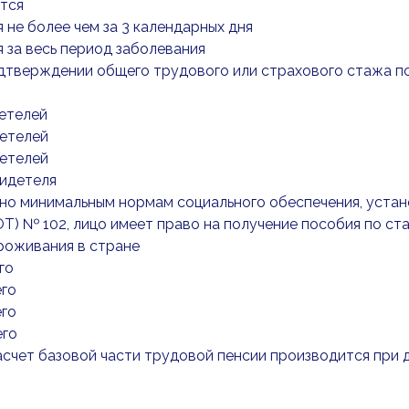
ется
я не более чем за 3 календарных дня
я за весь период заболевания
одтверждении общего трудового или страхового стажа п
етелей
детелей
детелей
видетеля
асно минимальным нормам социального обеспечения, уст
Т) № 102, лицо имеет право на получение пособия по ст
роживания в стране
го
его
его
его
асчет базовой части трудовой пенсии производится при