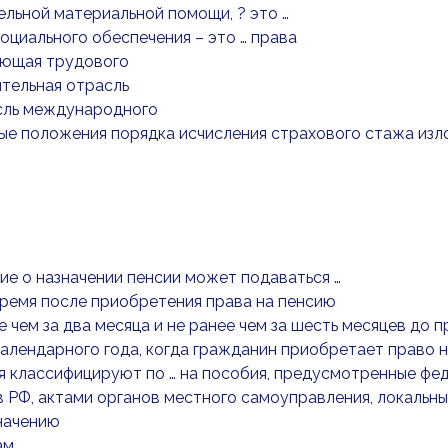
льной материальной помощи, ? это …
социального обеспечения – это … права
яющая трудового
тельная отрасль
сль международного
ые положения порядка исчисления страхового стажа изл
ние о назначении пенсии может подаваться …
ремя после приобретения права на пенсию
е чем за два месяца и не ранее чем за шесть месяцев до
календарного года, когда гражданин приобретает право 
я классифицируют по … на пособия, предусмотренные фе
 РФ, актами органов местного самоуправления, локальн
начению
ам