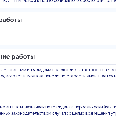
я МОИ МТИ МОСАП) Право социального обеспечения (отве
работы
ние работы
нам, ставшим инвалидами вследствие катастрофы на Чер
я, возраст выхода на пенсию по старости уменьшается н
ые выплаты, назначаемые гражданам периодически (как п
нных законодательством случаях с целью возмещения ут