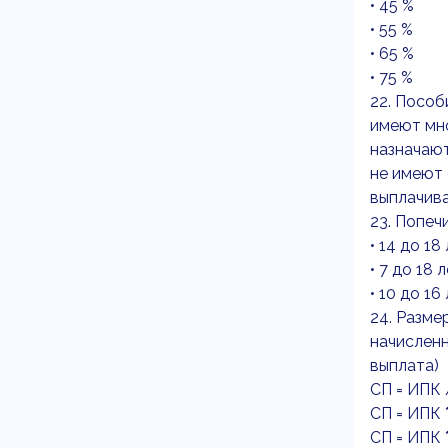
• 45 %
• 55 %
• 65 %
• 75 %
22. Пособ
имеют мн
назначаю
не имеют
выплачив
23. Попеч
• 14 до 18
• 7 до 18 
• 10 до 16
24. Разме
начисленн
выплата)
СП = ИПК 
СП = ИПК 
СП = ИПК 