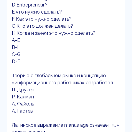
D Entrepreneur^
E что нужно сделать?
F Как это нужно сделать?
G Кто это должен делать?
H Когда и зачем это нужно сделать?
А-Е
B-H
С-G
D-F
Теорию о глобальном рынке и концепцию
«информационного работника» разработал …
П. Друкер
Р. Калман
А. Файоль
А. Гастев
Латинское выражение mаnus аgе означает «…»