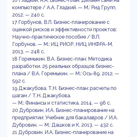
16 Гладкий, А.А. Бизнес-план: Делаем сами на
компьютере / А.А. Гладкий. — М.: Рид Групп,
2012. — 240 c.
17 Горбунов, В.Л. Бизнес-планирование с
оценкой рисков и эффективности проектов:
Научно-практическое пособие / В.Л.
Горбунов. — М.: ИЦ РИОР, НИЦ ИНФРА-М,
2013. — 248 c.
18 Горемыкин, В.А. Бизнес-план: Методика
разработки. 25 реальных образцов бизнес-
плана / В.А. Горемыкин. — М.: Ось-89, 2012. —
592 c.
19 Джакубова, Т.Н. Бизнес-план: расчеты по
шагам / Т.Н. Джакубова.
— М.: Финансы и статистика, 2014. — 96 c.
20 Дубровин, И.А. Бизнес-планирование на
предприятии: Учебник для бакалавров / И.А.
Дубровин. — М.: Дашков и К, 2013. — 432 c.
21 Дубровин, И.А. Бизнес-планирование на