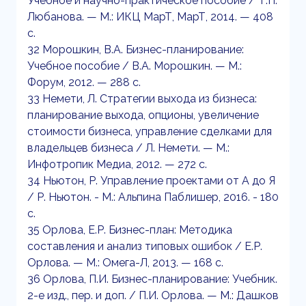
Учебное и научно-практическое пособие / Т.П.
Любанова. — М.: ИКЦ МарТ, МарТ, 2014. — 408
c.
32 Морошкин, В.А. Бизнес-планирование:
Учебное пособие / В.А. Морошкин. — М.:
Форум, 2012. — 288 c.
33 Немети, Л. Стратегии выхода из бизнеса:
планирование выхода, опционы, увеличение
стоимости бизнеса, управление сделками для
владельцев бизнеса / Л. Немети. — М.:
Инфотропик Медиа, 2012. — 272 c.
34 Ньютон, Р. Управление проектами от А до Я
/ Р. Ньютон. - М.: Альпина Паблишер, 2016. - 180
c.
35 Орлова, Е.Р. Бизнес-план: Методика
составления и анализ типовых ошибок / Е.Р.
Орлова. — М.: Омега-Л, 2013. — 168 c.
36 Орлова, П.И. Бизнес-планирование: Учебник.
2-е изд., пер. и доп. / П.И. Орлова. — М.: Дашков