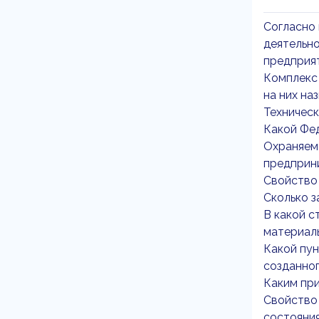
Согласно 
деятельно
предприят
Комплекс 
на них наз
Техническ
Какой Фед
Охраняем
предприни
Свойство 
Сколько з
В какой с
материаль
Какой пун
созданног
Каким при
Свойство
состояния