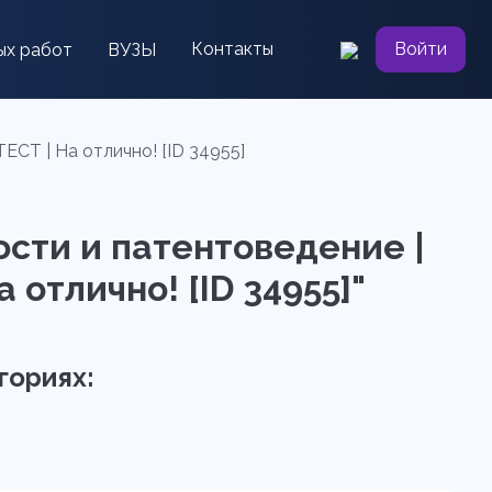
Контакты
Войти
ых работ
ВУЗЫ
СТ | На отлично! [ID 34955]
ости и патентоведение |
отлично! [ID 34955]"
гориях: