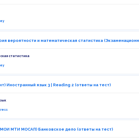
ney
рия вероятности и математическая статистика (Экзаменационн
ская статистика
ney
т) Иностранный язык 3 | Reading 2 (ответы на тест)
язык
kress
 МОИ МТИ МОСАП) Банковское дело (ответы на тест)