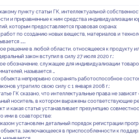
какому пункту статьи ГК, интеллектуальной собственно
сти и приравненные к ним средства индивидуализации юри
ий, которым предоставляется правовая охрана:
работ по созданию новых веществ, материалов и технол
ывается …….
ое решение в любой области, относящееся к продукту ил
еральный закон вступил в силу 27 июля 2020 г.:
ое обозначение, служащее для индивидуализации товаро
мателей, называется …
объекта непрерывно сохранять работоспособное состоян
аконов утратило свою силу с 1 января 2008 г.:
татье ГК сказано, что интеллектуальные права не зависят
ный носитель, в котором выражены соответствующие ре
кт и какая статья устанавливает презумпцию совместно
о ими в соавторстве:
казом установлен детальный порядок регистрации прогр
 объекта, заключающееся в приспособленности к подде
, называется…