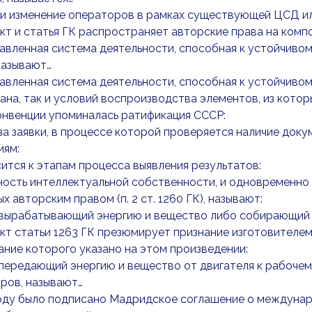
и изменение операторов в рамках существующей ЦСД ил
кт и статья ГК распространяет авторские права на комп
вленная система деятельности, способная к устойчивом
называют…
вленная система деятельности, способная к устойчивом
ана, так и условий воспроизводства элементов, из котор
онвенции упоминалась ратификация СССР:
а заявки, в процессе которой проверяется наличие док
иям:
ится к этапам процесса выявления результатов:
ость интеллектуальной собственности, и одновременно 
х авторским правом (п. 2 ст. 1260 ГК), называют:
 вырабатывающий энергию и вещество либо собирающий е
кт статьи 1263 ГК презюмирует признание изготовителем
ние которого указано на этом произведении:
передающий энергию и вещество от двигателя к рабоче
ров, называют…
году было подписано Мадридское соглашение о междунар