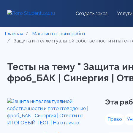
Создать заказ
Услуги
Главная
Магазин готовых работ
Защита интеллектуальной собственности и патенто
Тесты на тему " Защита и
фроб_БАК | Синергия | От
Эта раб
Право
Ун