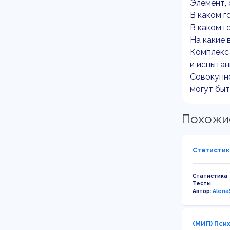
Элемент, 
В каком г
В каком г
На какие 
Комплекс 
и испытан
Совокупно
могут быт
Похожи
Статистик
Статистика
Тесты
Автор:
Alena
(МИП) Пси