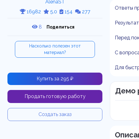
AlenaST
Ответы п
16982
5.0
154
277
Результат
8
Поделиться
Перед пок
Насколько полезен этот
С вопроса
материал?
Для быстр
Купить за 295 ₽
Демо 
Продать готовую работу
Создать заказ
Описа