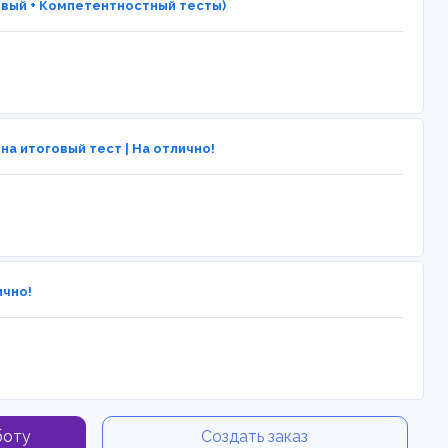
овый + Компетентностный тесты)
а итоговый тест | На отлично!
ично!
боту
Создать заказ