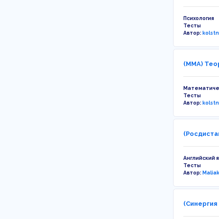
Психология
Тесты
Автор:
kolst
(ММА) Тео
Математиче
Тесты
Автор:
kolst
(Росдистан
Английский 
Тесты
Автор:
Malia
(Синергия