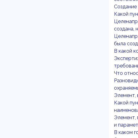
Создание 
Какой пун
Целенапра
создана, 
Целенапра
была созд
В какой к
Экспертиз
требован
Что относ
Разновидн
охраняемы
Элемент,
Какой пун
наименова
Элемент, 
и парамет
В каком 