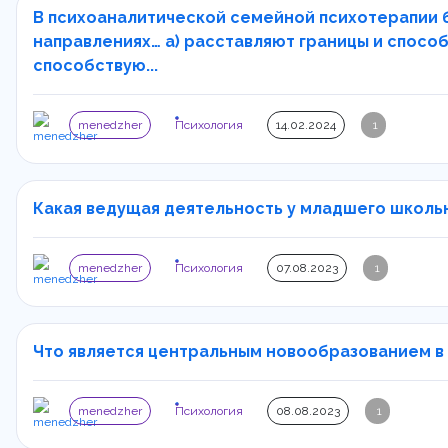
В психоаналитической семейной психотерапии 
направлениях… а) расставляют границы и способ
способствую...
menedzher
Психология
14.02.2024
1
Какая ведущая деятельность у младшего школьно
menedzher
Психология
07.08.2023
1
Что является центральным новообразованием в 
menedzher
Психология
08.08.2023
1