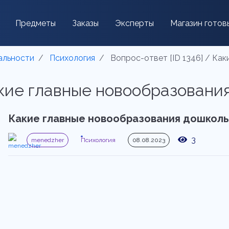
Предметы
Заказы
Эксперты
Магазин готов
альности
Психология
Вопрос-ответ [ID 1346] / Ка
Какие главные новообразовани
Какие главные новообразования дошколь
3
menedzher
Психология
08.08.2023