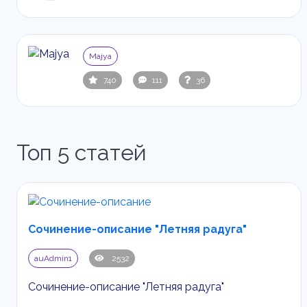
Majya
740
111
36
Топ 5 статей
Сочинение-описание "Летняя радуга"
auAdmin1
2532
Сочинение-описание "Летняя радуга"