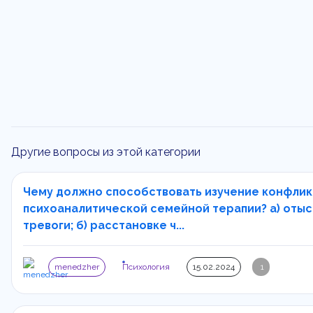
Другие вопросы из этой категории
Чему должно способствовать изучение конфлик
психоаналитической семейной терапии? а) оты
тревоги; б) расстановке ч...
menedzher
Психология
15.02.2024
1