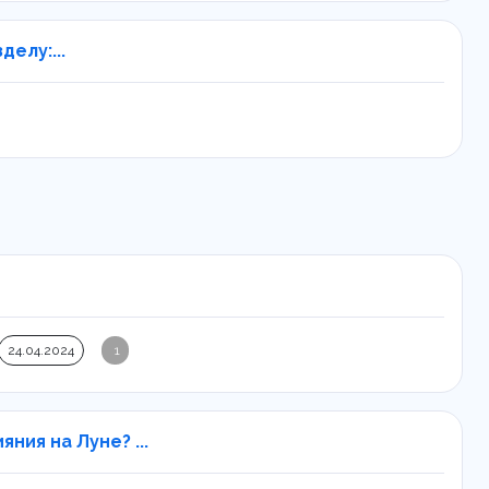
елу:...
24.04.2024
1
ния на Луне? ...