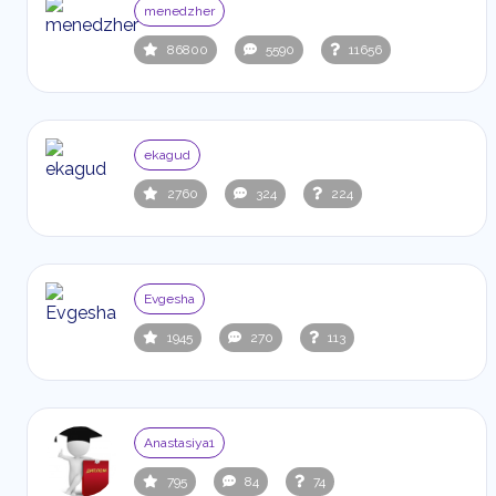
menedzher
86800
5590
11656
ekagud
2760
324
224
Evgesha
1945
270
113
Anastasiya1
795
84
74