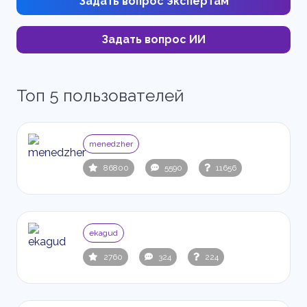
Задать вопрос экспертам
Задать вопрос ИИ
Топ 5 пользователей
menedzher
86800
5590
11656
ekagud
2760
324
224