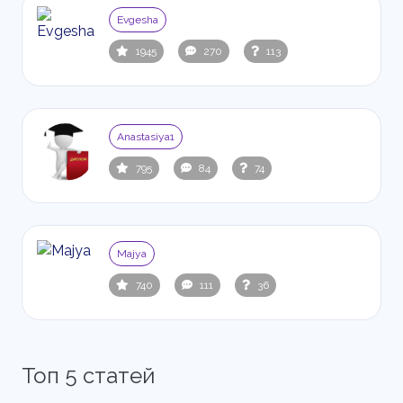
Evgesha
1945
270
113
Anastasiya1
795
84
74
Majya
740
111
36
Топ 5 статей