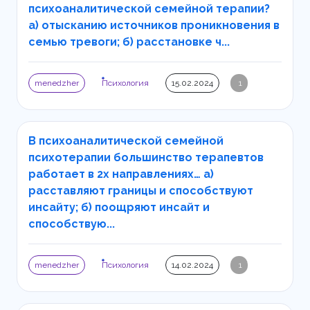
психоаналитической семейной терапии?
а) отысканию источников проникновения в
семью тревоги; б) расстановке ч...
menedzher
Психология
15.02.2024
1
В психоаналитической семейной
психотерапии большинство терапевтов
работает в 2х направлениях… а)
расставляют границы и способствуют
инсайту; б) поощряют инсайт и
способствую...
menedzher
Психология
14.02.2024
1