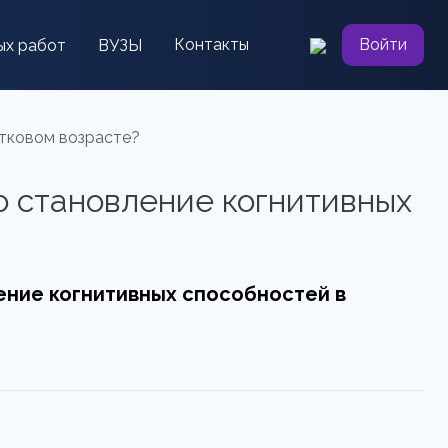
Контакты
Войти
ых работ
ВУЗЫ
стковом возрасте?
о становление когнитивных
ние когнитивных способностей в