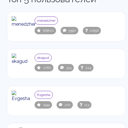
menedzher
86800
5590
11656
ekagud
2760
324
224
Evgesha
1945
270
113