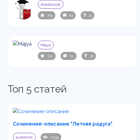
Anastasiya1
795
84
74
Majya
740
111
36
Топ 5 статей
Сочинение-описание "Летняя радуга"
auAdmin1
2534