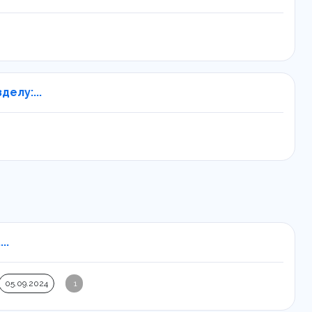
елу:...
..
05.09.2024
1