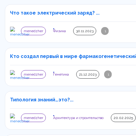
Что такое электрический заряд? ...
menedzher
Физика
30.11.2023
1
Кто создал первый в мире фармакогенетический а
menedzher
Генетика
21.12.2023
1
Типология знаний…это?...
menedzher
Архитектура и строительство
20.02.2025