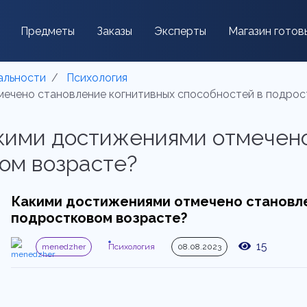
Предметы
Заказы
Эксперты
Магазин готов
альности
Психология
тмечено становление когнитивных способностей в подро
Какими достижениями отмечен
ом возрасте?
Какими достижениями отмечено становле
подростковом возрасте?
15
menedzher
Психология
08.08.2023