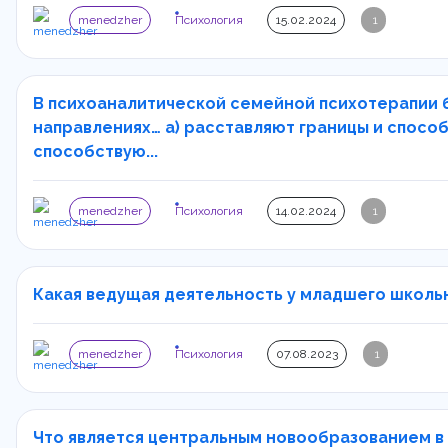
menedzher
Психология
15.02.2024
1
В психоаналитической семейной психотерапии 
направлениях… а) расставляют границы и способ
способствую...
menedzher
Психология
14.02.2024
1
Какая ведущая деятельность у младшего школьно
menedzher
Психология
07.08.2023
1
Что является центральным новообразованием в 