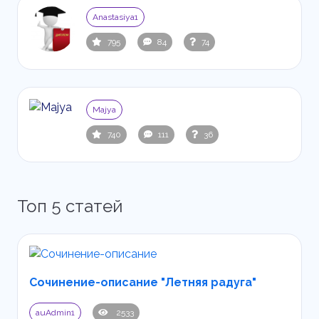
Anastasiya1
795
84
74
Majya
740
111
36
Топ 5 статей
Сочинение-описание "Летняя радуга"
auAdmin1
2533