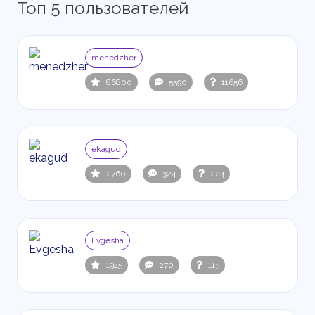
Топ 5 пользователей
menedzher
86800
5590
11656
ekagud
2760
324
224
Evgesha
1945
270
113