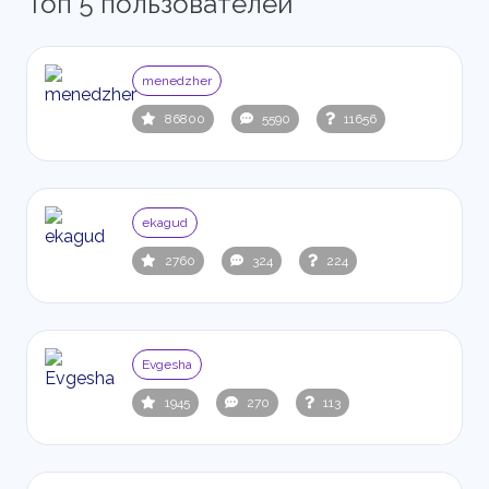
Топ 5 пользователей
menedzher
86800
5590
11656
ekagud
2760
324
224
Evgesha
1945
270
113