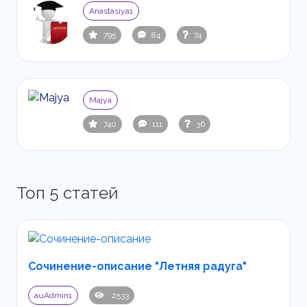
Anastasiya1
795
84
74
Majya
740
111
36
Топ 5 статей
Сочинение-описание "Летняя радуга"
auAdmin1
2533