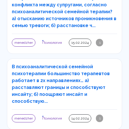
конфликта между супругами, согласно
психоаналитической семейной терапии?
а) отысканию источников проникновения в
семью тревоги; б) расстановке ч...
menedzher
Психология
15.02.2024
1
В психоаналитической семейной
психотерапии большинство терапевтов
работает в 2х направлениях… а)
расставляют границы и способствуют
инсайту; б) поощряют инсайт и
способствую...
menedzher
Психология
14.02.2024
1