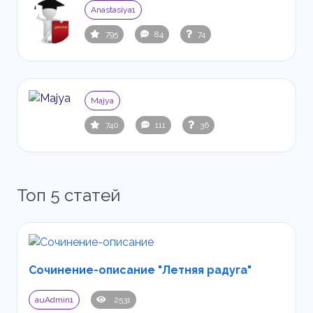
Anastasiya1
795
84
74
Majya
740
111
36
Топ 5 статей
Сочинение-описание "Летняя радуга"
auAdmin1
2531