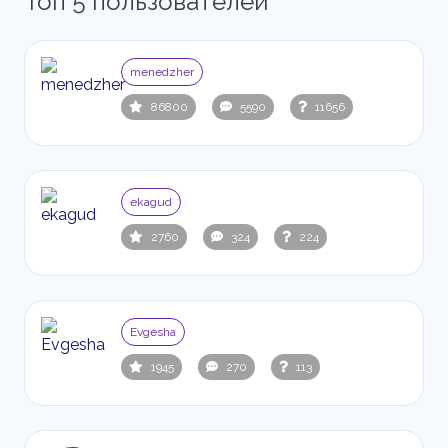
Топ 5 пользователей
menedzher
86800
5590
11656
ekagud
2760
324
224
Evgesha
1945
270
113