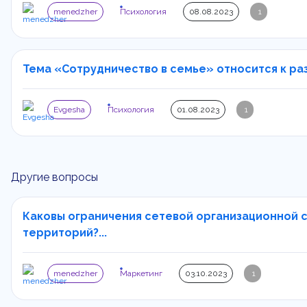
menedzher
Психология
08.08.2023
1
Тема «Сотрудничество в семье» относится к разд
Evgesha
Психология
01.08.2023
1
Другие вопросы
Каковы ограничения сетевой организационной с
территорий?...
menedzher
Маркетинг
03.10.2023
1