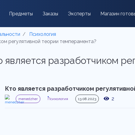
Предметы
Заказы
Эксперты
Магазин готов
альности
Психология
иком регулятивной теории темперамента?
то является разработчиком р
Кто является разработчиком регулятивно
2
menedzher
Психология
13.08.2023