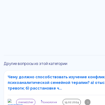
Другие вопросы из этой категории
Чему должно способствовать изучение конфлик
психоаналитической семейной терапии? а) оты
тревоги; б) расстановке ч...
menedzher
Психология
15.02.2024
1