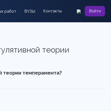
Контакты
Войти
ых работ
ВУЗЫ
егулятивной теории
й теории темперамента?