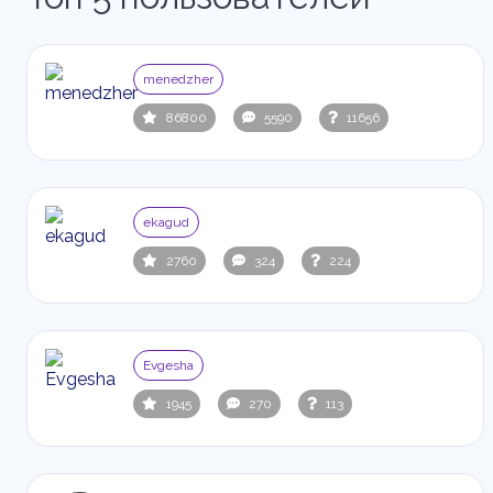
menedzher
86800
5590
11656
ekagud
2760
324
224
Evgesha
1945
270
113