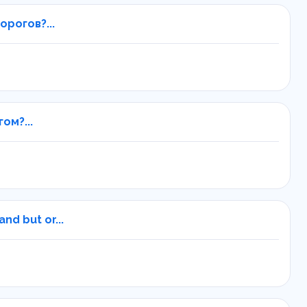
рогов?...
ом?...
and but or...