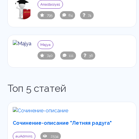
Anastasiya1
795
84
74
Majya
740
111
36
Топ 5 статей
Сочинение-описание "Летняя радуга"
auAdmin1
2534