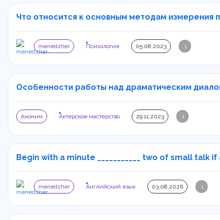
Что относится к основным методам измерения по
menedzher
Психология
05.08.2023
1
Особенности работы над драматическим диалог
Аноним
Актерское мастерство
29.11.2023
1
Begin with a minute ___________ two of small talk if 
menedzher
Английский язык
03.08.2026
1