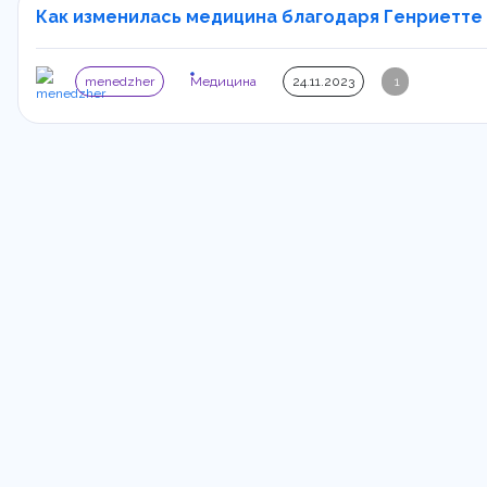
Как изменилась медицина благодаря Генриетте Л
menedzher
Медицина
24.11.2023
1