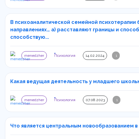
В психоаналитической семейной психотерапии 
направлениях… а) расставляют границы и способ
способствую...
menedzher
Психология
14.02.2024
1
Какая ведущая деятельность у младшего школьно
menedzher
Психология
07.08.2023
1
Что является центральным новообразованием в 