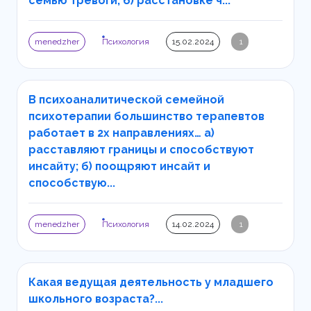
семью тревоги; б) расстановке ч...
menedzher
Психология
15.02.2024
1
В психоаналитической семейной
психотерапии большинство терапевтов
работает в 2х направлениях… а)
расставляют границы и способствуют
инсайту; б) поощряют инсайт и
способствую...
menedzher
Психология
14.02.2024
1
Какая ведущая деятельность у младшего
школьного возраста?...