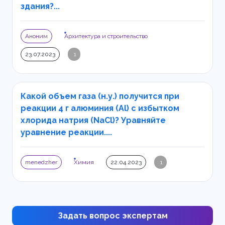
здания?...
Аноним
Архитектура и строительство
23.07.2023
1
Какой объем газа (н.у.) получится при
реакции 4 г алюминия (Al) с избытком
хлорида натрия (NaCl)? Уравняйте
уравнение реакции....
menedzher
Химия
22.04.2023
1
Задать вопрос экспертам