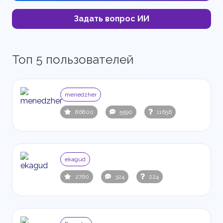
Задать вопрос ИИ
Топ 5 пользователей
menedzher
86800
5590
11656
ekagud
2760
324
224