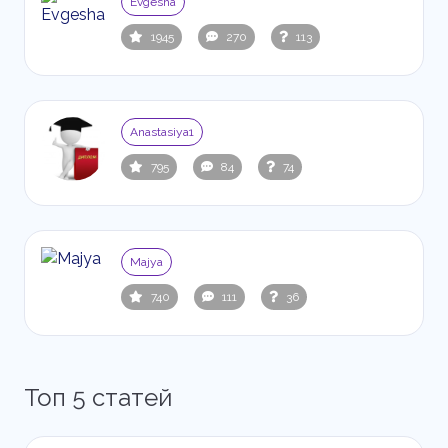
Evgesha
1945
270
113
Anastasiya1
795
84
74
Majya
740
111
36
Топ 5 статей