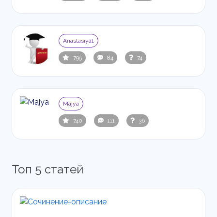
Anastasiya1
795
84
74
Majya
740
111
36
Топ 5 статей