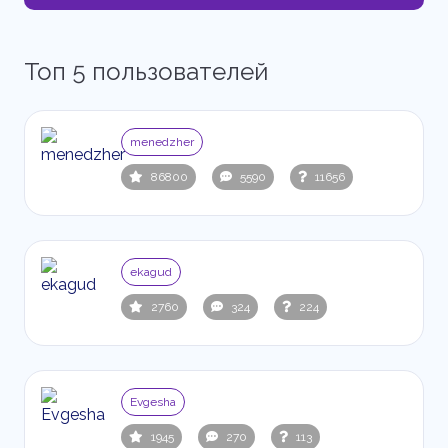
Топ 5 пользователей
menedzher
86800
5590
11656
ekagud
2760
324
224
Evgesha
1945
270
113