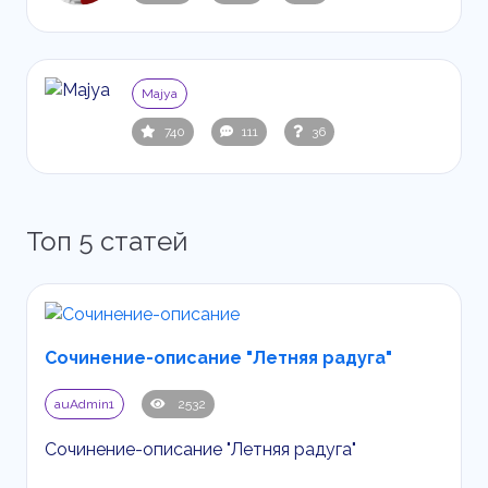
Majya
740
111
36
Топ 5 статей
Сочинение-описание "Летняя радуга"
auAdmin1
2532
Сочинение-описание "Летняя радуга"