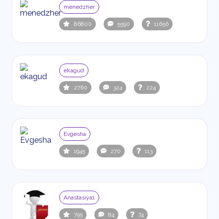
menedzher
86800
5590
11656
ekagud
2760
324
224
Evgesha
1945
270
113
Anastasiya1
795
84
74