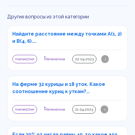
Другие вопросы из этой категории
Найдите расстояние между точками A(1, 2)
и B(4, 6)....
menedzher
Математика
22.04.2023
1
На ферме 32 курицы и 18 уток. Какое
соотношение куриц к уткам?...
menedzher
Математика
21.04.2023
1
Если 20% от числа равны 40, то какое это