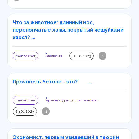
Что за животное: длинный нос,
перепончатые лапы, покрытый чешуйками
хвост? ...
menedzher
Экология
28.12.2023
1
Прочность бетона… это? ...
menedzher
Архитектура и строительство
23.01.2025
1
Экономист, первым увидевший в теории