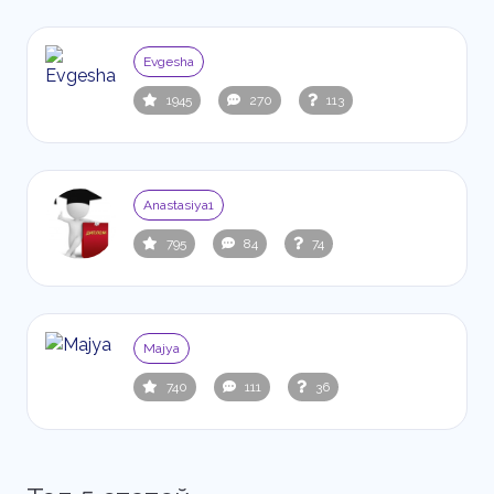
Evgesha
1945
270
113
Anastasiya1
795
84
74
Majya
740
111
36