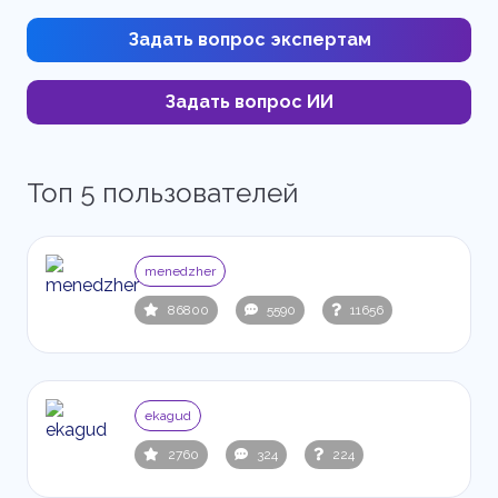
Задать вопрос экспертам
Задать вопрос ИИ
Топ 5 пользователей
menedzher
86800
5590
11656
ekagud
2760
324
224