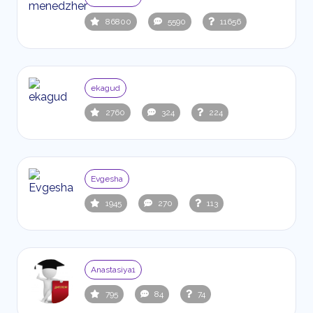
86800
5590
11656
ekagud
2760
324
224
Evgesha
1945
270
113
Anastasiya1
795
84
74