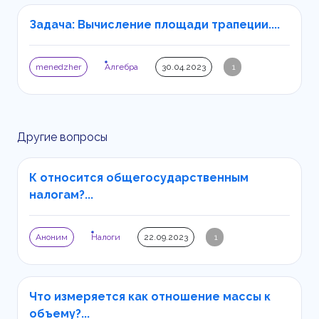
Задача: Вычисление площади трапеции....
menedzher
Алгебра
30.04.2023
1
Другие вопросы
К относится общегосударственным
налогам?...
Аноним
Налоги
22.09.2023
1
Что измеряется как отношение массы к
объему?...