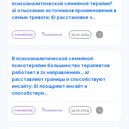
психоаналитической семейной терапии?
а) отысканию источников проникновения в
семью тревоги; б) расстановке ч...
menedzher
Психология
15.02.2024
1
В психоаналитической семейной
психотерапии большинство терапевтов
работает в 2х направлениях… а)
расставляют границы и способствуют
инсайту; б) поощряют инсайт и
способствую...
menedzher
Психология
14.02.2024
1