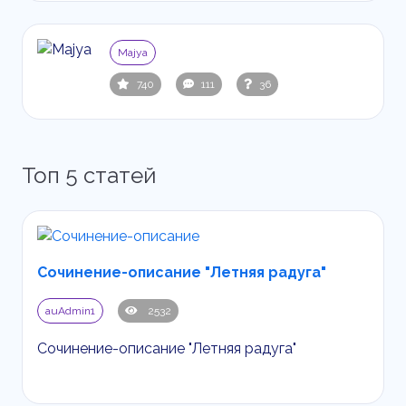
Majya
740
111
36
Топ 5 статей
Сочинение-описание "Летняя радуга"
auAdmin1
2532
Сочинение-описание "Летняя радуга"