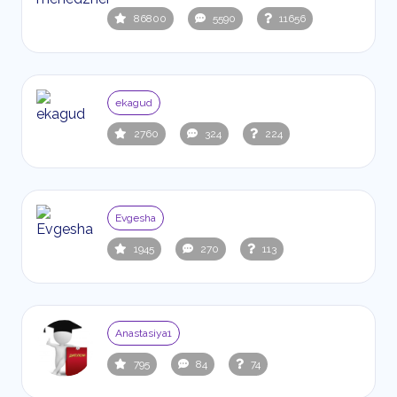
86800
5590
11656
ekagud
2760
324
224
Evgesha
1945
270
113
Anastasiya1
795
84
74