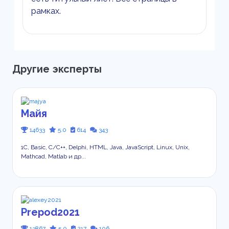
рамках.
Другие эксперты
Майя
14633
5.0
614
343
1С, Basic, C/C++, Delphi, HTML, Java, JavaScript, Linux, Unix,
Mathcad, Matlab и др...
Prepod2021
13867
5.0
217
106