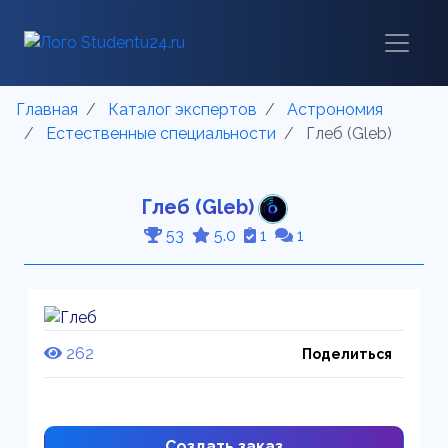
Главная
Каталог экспертов
Астрономия
Естественные специальности
Глеб (Gleb)
Глеб (Gleb)
53
5.0
1
1
262
Поделиться
Создать заказ