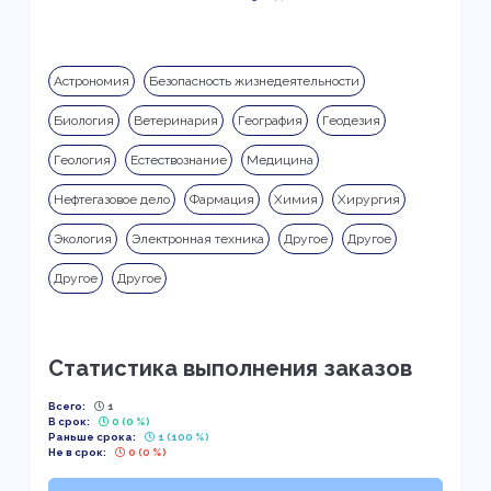
Астрономия
Безопасность жизнедеятельности
Биология
Ветеринария
География
Геодезия
Геология
Естествознание
Медицина
Нефтегазовое дело
Фармация
Химия
Хирургия
Экология
Электронная техника
Другое
Другое
Другое
Другое
Статистика выполнения заказов
Всего:
1
В срок:
0 (0 %)
Раньше срока:
1 (100 %)
Не в срок:
0 (0 %)