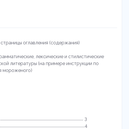
страницы оглавления (содержания)
рамматические, лексические и стилистические
ской литературы (на примере инструкции по
я мороженого)
....................................................................................... 3
........................................................................................4