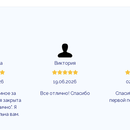
а
Виктория
26
19.06.2026
0
мное за
Все отлично! Спасибо
Спаси
я закрыта
первой п
ично". Я
льна вам.