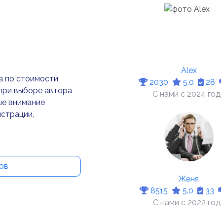
Alex
а по стоимости
2030
5.0
28
при выборе автора
С нами с 2024 го
ше внимание
истрации,
ов
Женя
8515
5.0
33
С нами с 2022 год