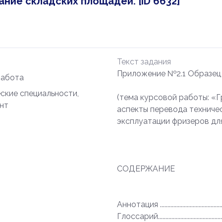
ние складских площадей. [ID 6632]
Текст задания
Приложение №2.1 Образец 
работа
ские специальности,
(тема курсовой работы: «Г
нт
аспекты перевода техниче
эксплуатации фризеров дл
СОДЕРЖАНИЕ
Аннотация ...................................................
Глоссарий.....................................................