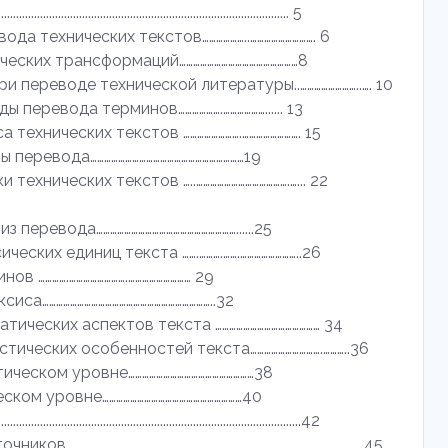
........................................................................................ 5
ода технических текстов………………..………………………. 6
ческих трансформаций……………………………………………8
ри переводе технической литературы..……………………..…. 10
ы перевода терминов……………….………………...... 13
 технических текстов …………………….……………………. 15
ы перевода…………………………………………………………19
технических текстов …..………………………………….…... 22
 перевода……………………………………………………......25
ческих единиц текста …….……….…….……………………..26
ов ………….…………………….……………………… 29
иса………………………………………………………………..32
атических аспектов текста ……………………………………… 34
стических особенностей текста………………………….………..36
тическом уровне………………………………………………38
еском уровне……………………………………………………40
..........................................................................................42
....................................................................................45