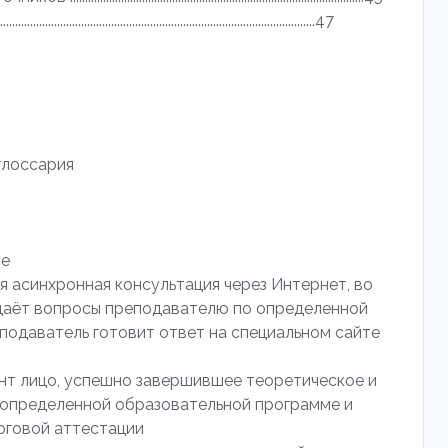
.........................................................................................47
глоссария
ие
ая асинхронная консультация через Интернет, во
даёт вопросы преподавателю по определенной
подаватель готовит ответ на специальном сайте
нт лицо, успешно завершившее теоретическое и
 определенной образовательной программе и
оговой аттестации