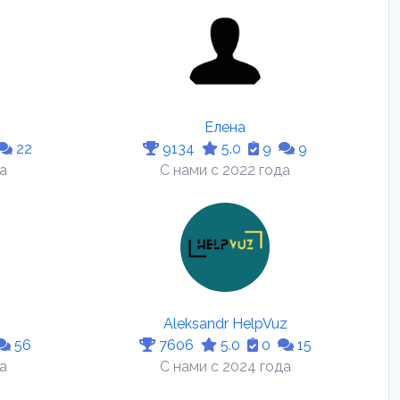
Елена
22
9134
5.0
9
9
да
С нами с 2022 года
Aleksandr HelpVuz
56
7606
5.0
0
15
а
С нами с 2024 года