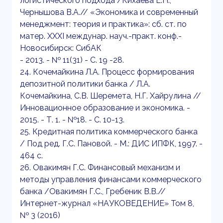
логистического подхода /Кихаева Е.Н.,
Чернышова В.А.// «Экономика и современный
менеджмент: теория и практика»: сб. ст. по
матер. XXXI междунар. науч.-практ. конф.-
Новосибирск: СибАК
- 2013. - № 11(31) - С. 19 -28.
24. Кочемайкина Л.А. Процесс формирования
депозитной политики банка / Л.А.
Кочемайкина, С.В. Шеремета, Н.Г. Хайрулина //
Инновационное образование и экономика. -
2015. - Т. 1. - №18. - С. 10-13.
25. Кредитная политика коммерческого банка
/ Под ред. Г.С. Пановой. - М.: ДИС ИПФК, 1997. -
464 с.
26. Овакимян Г.С. Финансовый механизм и
методы управления финансами коммерческого
банка /Овакимян Г.С., Гребеник В.В.//
Интернет-журнал «НАУКОВЕДЕНИЕ» Том 8,
№ 3 (2016)