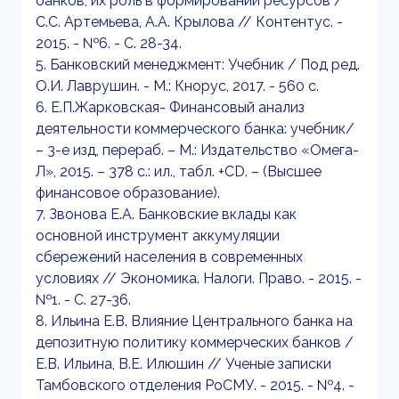
банков, их роль в формировании ресурсов /
С.С. Артемьева, А.А. Крылова // Контентус. -
2015. - №6. - С. 28-34.
5. Банковский менеджмент: Учебник / Под ред.
О.И. Лаврушин. - М.: Кнорус, 2017. - 560 с.
6. Е.П.Жарковская- Финансовый анализ
деятельности коммерческого банка: учебник/
– 3-е изд, перераб. – М.: Издательство «Омега-
Л», 2015. – 378 с.: ил., табл. +CD. – (Высшее
финансовое образование).
7. Звонова Е.А. Банковские вклады как
основной инструмент аккумуляции
сбережений населения в современных
условиях // Экономика. Налоги. Право. - 2015. -
№1. - С. 27-36.
8. Ильина Е.В. Влияние Центрального банка на
депозитную политику коммерческих банков /
Е.В. Ильина, В.Е. Илюшин // Ученые записки
Тамбовского отделения РоСМУ. - 2015. - №4. -